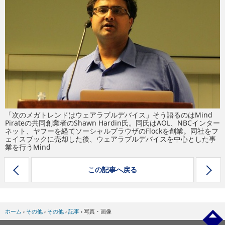
eスポーツ
「次のメガトレンドはウェアラブルデバイス」そう語るのはMind
Pirateの共同創業者のShawn Hardin氏。同氏はAOL、NBCインター
ネット、ヤフーを経てソーシャルブラウザのFlockを創業。同社をフ
ェイスブックに売却した後、ウェアラブルデバイスを中心とした事
業を行うMind
この記事へ戻る
ホーム
›
その他
›
その他
›
記事
›
写真・画像