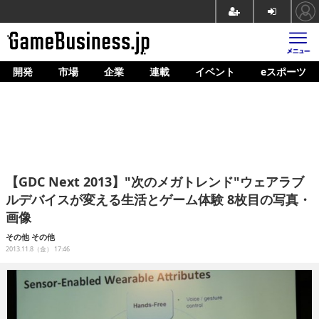
開発
市場
企業
連載
イベント
eスポーツ
ホーム
ゲーム開発
市場
マネタイズ
【GDC Next 2013】"次のメガトレンド"ウェアラブ
企業動向
ルデバイスが変える生活とゲーム体験 8枚目の写真・
画像
人材育成
その他
その他
産業政策
2013.11.8（金） 17:46
連載
イベント/セミナー