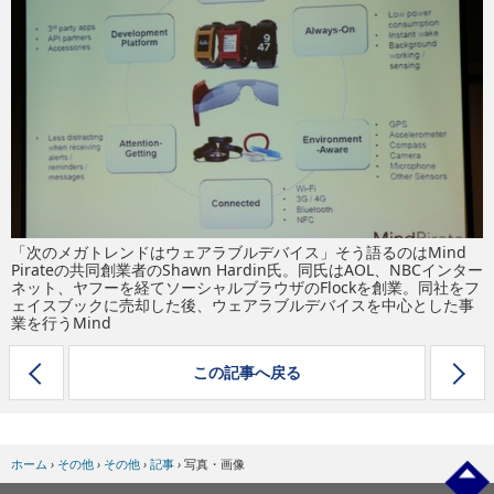
eスポーツ
「次のメガトレンドはウェアラブルデバイス」そう語るのはMind
Pirateの共同創業者のShawn Hardin氏。同氏はAOL、NBCインター
ネット、ヤフーを経てソーシャルブラウザのFlockを創業。同社をフ
ェイスブックに売却した後、ウェアラブルデバイスを中心とした事
業を行うMind
この記事へ戻る
ホーム
›
その他
›
その他
›
記事
›
写真・画像