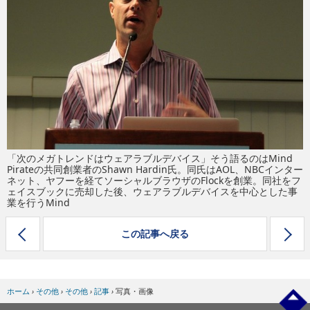
eスポーツ
「次のメガトレンドはウェアラブルデバイス」そう語るのはMind
Pirateの共同創業者のShawn Hardin氏。同氏はAOL、NBCインター
ネット、ヤフーを経てソーシャルブラウザのFlockを創業。同社をフ
ェイスブックに売却した後、ウェアラブルデバイスを中心とした事
業を行うMind
この記事へ戻る
ホーム
›
その他
›
その他
›
記事
›
写真・画像