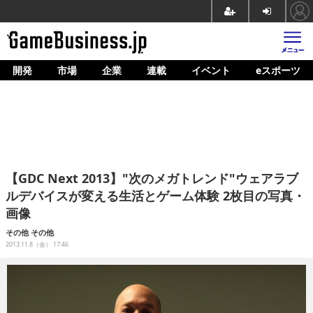
開発
市場
企業
連載
イベント
eスポーツ
ホーム
ゲーム開発
市場
マネタイズ
【GDC Next 2013】"次のメガトレンド"ウェアラブ
企業動向
ルデバイスが変える生活とゲーム体験 2枚目の写真・
画像
人材育成
その他
その他
産業政策
2013.11.8（金） 17:46
連載
イベント/セミナー