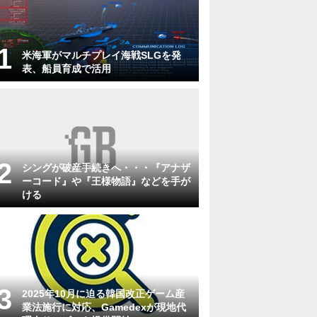
米海軍がマルチプレイ海戦SLGを発
表、船員育成で活用
シングが破産手続きへ・・・『アナザ
ーコード』や『王様物語』などを手が
ける
2025年10月に迫る韓国改正ゲーム産
業法施行に対応、Gamedexが現地代