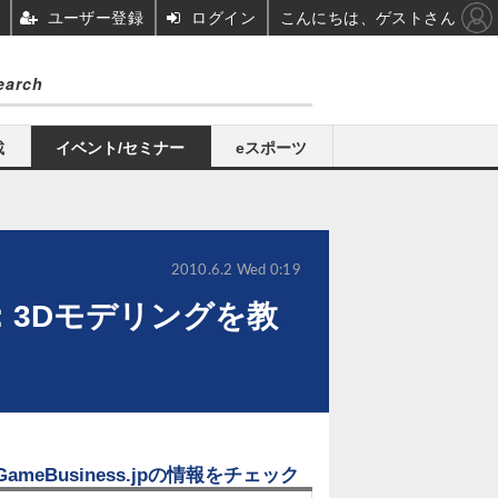
ユーザー登録
ログイン
こんにちは、ゲストさん
載
イベント/セミナー
eスポーツ
2010.6.2 Wed 0:19
回：3Dモデリングを教
GameBusiness.jpの情報をチェック