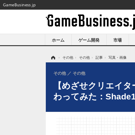
GameBusiness.jp
ホーム
ゲーム開発
市場
ホーム
›
その他
›
その他
›
記事
›
写真・画像
その他
その他
【めざせクリエイター
わってみた：Shade