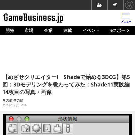
開発
市場
企業
連載
イベント
eスポーツ
ホーム
ゲーム開発
市場
マネタイズ
【めざせクリエイター! Shadeで始める3DCG】第5
企業動向
回：3Dモデリングを教わってみた：Shade11実践編
14枚目の写真・画像
人材育成
その他
その他
産業政策
2010.6.2（水） 0:19
連載
イベント/セミナー