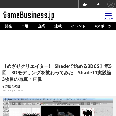
開発
市場
企業
連載
イベント
eスポーツ
ホーム
ゲーム開発
市場
マネタイズ
【めざせクリエイター! Shadeで始める3DCG】第5
企業動向
回：3Dモデリングを教わってみた：Shade11実践編
3枚目の写真・画像
人材育成
その他
その他
産業政策
2010.6.2（水） 0:19
連載
イベント/セミナー