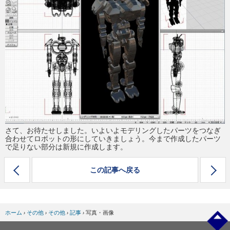
eスポーツ
さて、お待たせしました。いよいよモデリングしたパーツをつなぎ
合わせてロボットの形にしていきましょう。今まで作成したパーツ
で足りない部分は新規に作成します。
この記事へ戻る
ホーム
›
その他
›
その他
›
記事
›
写真・画像