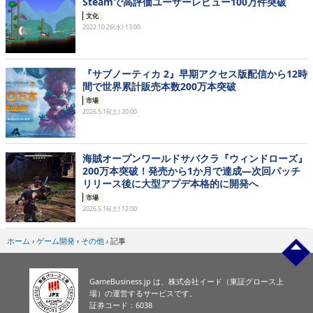
Steamで高評価ユーザーレビュー100万件突破
文化
2022.10.26(水) 13:00
『サブノーティカ 2』早期アクセス版配信から12時
間で世界累計販売本数200万本突破
市場
2026.5.16(土) 20:00
海賊オープンワールドサバクラ『ウィンドローズ』
200万本突破！発売から1か月で達成―次回パッチ
リリース後に大型アプデ本格的に開発へ
市場
2026.5.16(土) 12:00
ホーム
›
ゲーム開発
›
その他
›
記事
GameBusiness.jp は、株式会社イード（東証グロース上
場）の運営するサービスです。
証券コード：6038