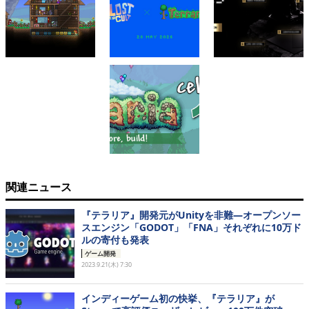
関連ニュース
『テラリア』開発元がUnityを非難―オープンソー
スエンジン「GODOT」「FNA」それぞれに10万ド
ルの寄付も発表
ゲーム開発
2023.9.21(木) 7:30
インディーゲーム初の快挙、『テラリア』が