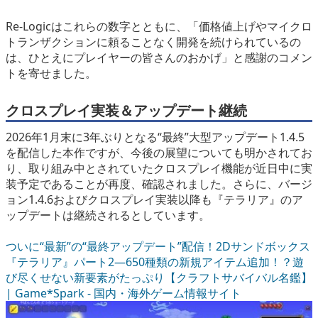
Re-Logicはこれらの数字とともに、「価格値上げやマイクロ
トランザクションに頼ることなく開発を続けられているの
は、ひとえにプレイヤーの皆さんのおかげ」と感謝のコメン
トを寄せました。
クロスプレイ実装＆アップデート継続
2026年1月末に3年ぶりとなる“最終”大型アップデート1.4.5
を配信した本作ですが、今後の展望についても明かされてお
り、取り組み中とされていたクロスプレイ機能が近日中に実
装予定であることが再度、確認されました。さらに、バージ
ョン1.4.6およびクロスプレイ実装以降も『テラリア』のア
ップデートは継続されるとしています。
ついに“最新”の“最終アップデート”配信！2Dサンドボックス
『テラリア』パート2―650種類の新規アイテム追加！？遊
び尽くせない新要素がたっぷり【クラフトサバイバル名鑑】
| Game*Spark - 国内・海外ゲーム情報サイト