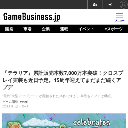
開発
市場
企業
連載
イベント
eスポーツ
ホーム
ゲーム開発
市場
マネタイズ
『テラリア』累計販売本数7,000万本突破！クロスプ
企業動向
レイ実装も近日予定。15周年迎えてまだまだ続くア
プデ
人材育成
“最終”大型アップデートが配信された本作ですが、今後もアプデは継続。
産業政策
ゲーム開発
その他
2026.5.18（月） 20:45
連載
イベント/セミナー