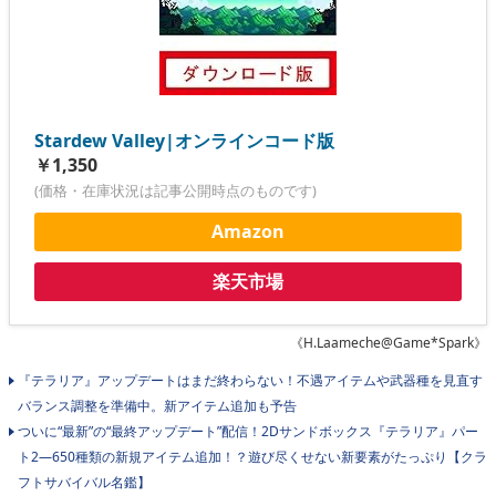
Stardew Valley|オンラインコード版
￥1,350
(価格・在庫状況は記事公開時点のものです)
Amazon
楽天市場
《H.Laameche@Game*Spark》
『テラリア』アップデートはまだ終わらない！不遇アイテムや武器種を見直す
バランス調整を準備中。新アイテム追加も予告
ついに“最新”の“最終アップデート”配信！2Dサンドボックス『テラリア』パー
ト2―650種類の新規アイテム追加！？遊び尽くせない新要素がたっぷり【クラ
フトサバイバル名鑑】