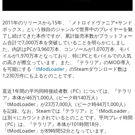
2011年のリリースから15年、「メトロイドヴァニア×サンド
ボックス」という独自のジャンルで世界中のプレイヤーを魅
了し続けてきた本作ですが、累計販売本数がプラットフォー
ム合計で7,000万本を突破していることを明らかにしまし
た。内訳はPCが3,960万本、コンソールが1,070万本、モバ
イルが1,970万本となっており、特にPCとモバイルでの人気
の高さが際立っています。また、『テラリア』のMOD導入
を可能にする「
tModLoader
」のSteamダウンロード数は
1,230万件にも上るとのことです。
直近1年間の平均同時接続者数（PC）については、『テラリ
ア』本体が46万1,000人（ピーク時140万人）、
「tModLoader」が23万7,000人（ピーク時44万1,000人）
を記録。なお、Steamでは『テラリア』と「tModLoader」
は別々にカウントされているとのことです。平均プレイ時間
（PC）は、『テラリア』本体が101時間18分、
「tModLoader」が89時間52分となっています。