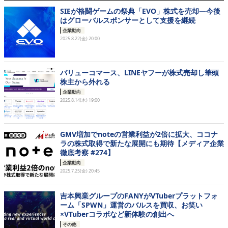
SIEが格闘ゲームの祭典「EVO」株式を売却―今後
はグローバルスポンサーとして支援を継続
企業動向
2025.8.22(金) 20:00
バリューコマース、LINEヤフーが株式売却し筆頭
株主から外れる
企業動向
2025.8.14(木) 19:00
GMV増加でnoteの営業利益が2倍に拡大、ココナ
ラの株式取得で新たな展開にも期待【メディア企業
徹底考察 #274】
企業動向
2025.7.25(金) 20:45
吉本興業グループのFANYがVTuberプラットフォ
ーム「SPWN」運営のバルスを買収、お笑い
×VTuberコラボなど新体験の創出へ
その他