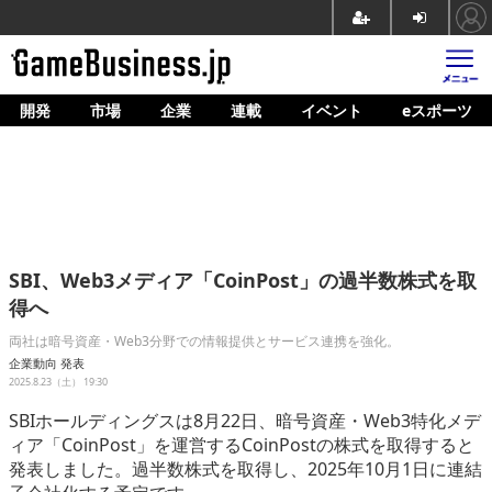
開発
市場
企業
連載
イベント
eスポーツ
ホーム
ゲーム開発
市場
マネタイズ
SBI、Web3メディア「CoinPost」の過半数株式を取
企業動向
得へ
人材育成
両社は暗号資産・Web3分野での情報提供とサービス連携を強化。
企業動向
発表
産業政策
2025.8.23（土） 19:30
SBIホールディングスは8月22日、暗号資産・Web3特化メデ
連載
ィア「CoinPost」を運営するCoinPostの株式を取得すると
発表しました。過半数株式を取得し、2025年10月1日に連結
イベント/セミナー