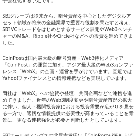
子会社化する予定です。
eスポーツ
SBIグループは従来から、暗号資産を中心としたデジタルア
セット領域が将来の金融業界で重要な役割を果たすと考え、
SBI VCトレードをはじめとするサービス展開やWeb3ベンチ
ャーのM&A、Ripple社やCircle社などへの投資を進めてきま
した。
CoinPostは国内最大級の暗号資産・Web3特化メディア
「CoinPost」の運営に加え、アジア最大級のWeb3カンファ
レンス「WebX」の企画・運営を手がけています。直近では
Yahoo!ファイナンスとの情報連携なども実現しています。
両社は「WebX」への協賛や登壇、共同企画などで連携を進
めてきました。近年のWeb3制度変更や暗号資産市況の拡大
に伴い、個人・機関投資家における投資需要が広がりを見せ
る一方で、適切な情報提供の必要性が高まっていることを背
景に、更なる連携強化が必要と判断したとしています。
SBIホールディングスの北尾吉孝氏は「CoinPostが築き上げ