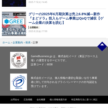
2025.7.15(火) 14:45
グリーの2025年6月期決算は売上6.8%減―新作
『まどドラ』投入もゲーム事業はQoQで減収【ゲ
ーム企業の決算を読む】
企業動向
2025.8.22(金) 17:00
ホーム
›
企業動向
›
発表
›
記事
GameBusiness.jp は、株式会社イード（東証グロース上
場）の運営するサービスです。
証券コード：6038
株式会社イードは、個人情報の適切な取扱いを行う事業
者に対して付与されるプライバシーマークの付与認定を
受けています。
お問合せ
広告掲載
会社概要
個人情報保護方針
特定商取引法に基づく表記