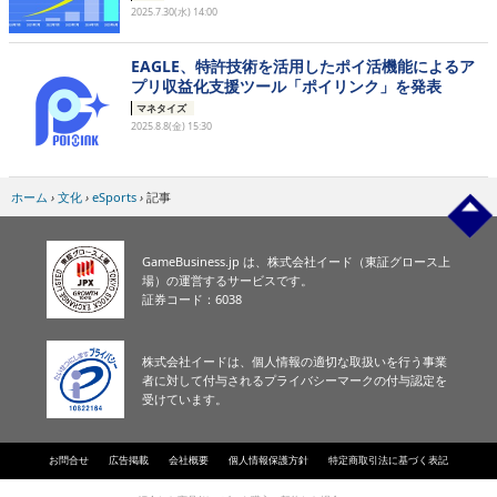
2025.7.30(水) 14:00
EAGLE、特許技術を活用したポイ活機能によるア
プリ収益化支援ツール「ポイリンク」を発表
マネタイズ
2025.8.8(金) 15:30
ホーム
›
文化
›
eSports
›
記事
GameBusiness.jp は、株式会社イード（東証グロース上
場）の運営するサービスです。
証券コード：6038
株式会社イードは、個人情報の適切な取扱いを行う事業
者に対して付与されるプライバシーマークの付与認定を
受けています。
お問合せ
広告掲載
会社概要
個人情報保護方針
特定商取引法に基づく表記