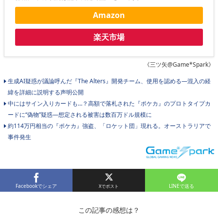
Amazon
楽天市場
《三ツ矢@Game*Spark》
生成AI疑惑が議論呼んだ『The Alters』開発チーム、使用を認める―混入の経
緯を詳細に説明する声明公開
中にはサイン入りカードも…？高額で落札された『ポケカ』のプロトタイプカ
ードに“偽物”疑惑―想定される被害は数百万ドル規模に
約114万円相当の『ポケカ』強盗、「ロケット団」現れる。オーストラリアで
事件発生
Facebookでシェア
LINEで送る
この記事の感想は？