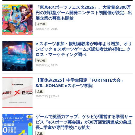
「東京eスポーツフェスタ2026」、大賞賞金300万
円の対戦型ゲーム開発コンテスト初開催が決定…出
展企業の募集も開始
その他
2025.8.7(木) 20:45
e スポーツ参加・観戦経験者が昨年より増加、オリ
ンピック e スポーツゲームズ認知者は約4割に…ク
ロス・マーケティング調べ
その他
2025.8.5(火) 18:15
【夏休み2025】中学生限定「FORTNITE大会」
8/8…KONAMI eスポーツ学院
文化
2025.7.30(水) 20:45
ゲームで英語力アップ、ゲシピが運営する学習サー
ビス『eスポーツ英会話』が30万回受講達成の急成
長…学童や専門学校にも拡大
文化