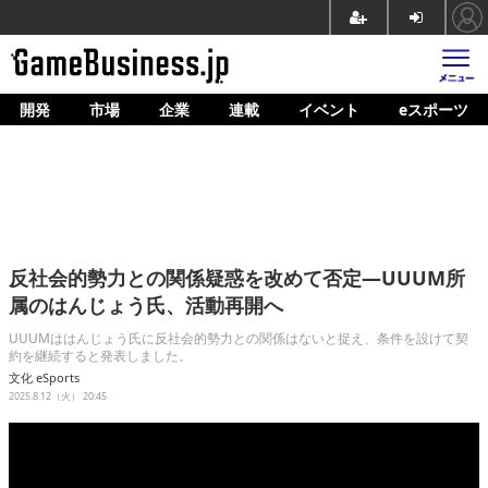
開発
市場
企業
連載
イベント
eスポーツ
ホーム
ゲーム開発
市場
マネタイズ
反社会的勢力との関係疑惑を改めて否定―UUUM所
企業動向
属のはんじょう氏、活動再開へ
人材育成
UUUMははんじょう氏に反社会的勢力との関係はないと捉え、条件を設けて契
約を継続すると発表しました。
産業政策
文化
eSports
2025.8.12（火） 20:45
連載
イベント/セミナー