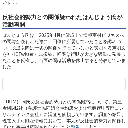
います。
反社会的勢力との関係疑われたはんじょう氏が
活動再開
はんじょう氏は、2025年4月にSNS上で情報商材ビジネスへ
の関与が疑われた際に、団体に所属していたことを認めつ
つ、脱退以降は一切の関係を持っていないと表明する声明文
をX（旧Twitter）に投稿。軽率な行動が大きな騒動に発展し
たことを反省し、当面の間は活動を休止すると発表していま
した。
UUUMは同氏の反社会的勢力との関係疑惑について、第三
者機関2社（弁護士協同組合特約店および危機管理専門コン
サルティング会社）に調査を依頼しています。調査の結果、
現在入手可能な情報において、本人が反社会的勢力と関係し
ていた事実は確認されなかったと
報告
しました。