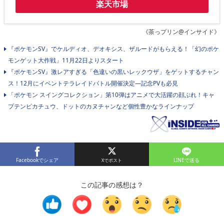
楽天市場
《茶っプリン@インサイド》
『ポケモンSV』でケルディオ、デオキシス、ザルードがもらえる！「幻のポケ
モンゲット大作戦」11月22日よりスタート
『ポケモンSV』激レアすぎる「色違いの黒いレックウザ」をゲットするチャン
ス！12月にイベントテラレイドバトル開催決定―記念PVも必見
「ポケモン スイングコレクション」第10弾はアニメで大活躍の顔ぶれ！キャ
プテンピカチュウ、ドットのカヌチャンなど個性豊かなラインナップ
Facebookでシェア
LINEで送る
この記事の感想は？