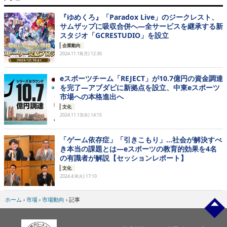
『ゆめくろ』「Paradox Live」のジークレスト、
サムザップに吸収合併へ―全サービスを継承する新
スタジオ「GCRESTUDIO」を設立
企業動向
2024.11.18(月) 12:30
eスポーツチーム「REJECT」が10.7億円の資金調達
を完了―アブダビに新拠点を設立、中東eスポーツ
市場への本格進出へ
文化
2024.11.13(水) 14:15
「ゲーム依存症」「引きこもり」…社会が解決すべ
き本当の課題とは―eスポーツの教育的効果を4名
の有識者が解説【セッションレポート】
文化
2024.4.9(火) 17:10
ホーム
›
市場
›
市場動向
›
記事