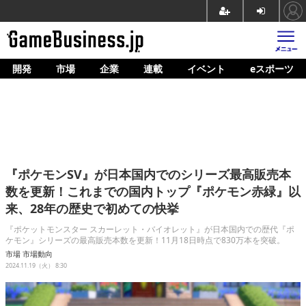
開発
市場
企業
連載
イベント
eスポーツ
ホーム
ゲーム開発
市場
マネタイズ
『ポケモンSV』が日本国内でのシリーズ最高販売本
企業動向
数を更新！これまでの国内トップ『ポケモン赤緑』以
来、28年の歴史で初めての快挙
人材育成
『ポケットモンスター スカーレット・バイオレット』が日本国内での歴代『ポ
産業政策
ケモン』シリーズの最高販売本数を更新！11月18日時点で830万本を突破。
市場
市場動向
連載
2024.11.19（火） 8:30
イベント/セミナー