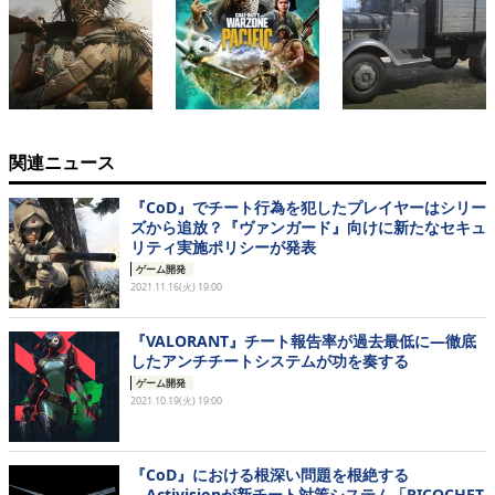
関連ニュース
『CoD』でチート行為を犯したプレイヤーはシリー
ズから追放？『ヴァンガード』向けに新たなセキュ
リティ実施ポリシーが発表
ゲーム開発
2021.11.16(火) 19:00
『VALORANT』チート報告率が過去最低に―徹底
したアンチチートシステムが功を奏する
ゲーム開発
2021.10.19(火) 19:00
『CoD』における根深い問題を根絶する
―Activisionが新チート対策システム「RICOCHET