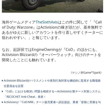
海外ゲームメディア
TheSixthAxis
はこの件に関して「『Call
of Duty: Warzone』はActivisionの稼ぎ頭だが、基本無料で
あるがゆえに新しいアカウントを作り直しやすくチーターに
狙われやすい。」と報じています。
なお、起訴状ではEngineOwningが『CoD』のほかにも、
Activision Blizzardの『オーバーウォッチ』向けのチートを
開発したことにも触れています。
《ケシノ@Game*Spark》
Activision Blizzardがハラスメントや差別行為対策を継続的に監視する職場責
任委員会を設置
『CoD』における根深い問題を根絶する―Activisionが新チート対策システム
「RICOCHET Anti-Cheat」発表！
Activisionが『CoD:MW』チート販売業者へ訴訟提起、業者「皆様に苦痛を与