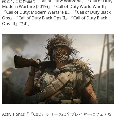
象となった作品は『Call of Duty: Warzone』『Call of Duty:
Modern Warfare (2019)』『Call of Duty World War II』
『Call of Duty: Modern Warfare III』『Call of Duty Black
Ops』『Call of Duty Black Ops II』『Call of Duty Black
Ops III』です。
Activisionは「『CoD』シリーズは全プレイヤーにフェアな