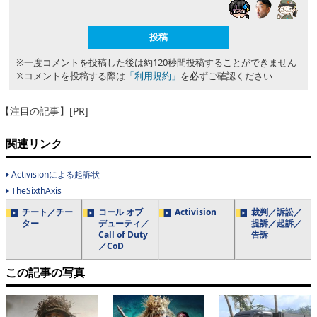
※一度コメントを投稿した後は約120秒間投稿することができません
※コメントを投稿する際は
「利用規約」
を必ずご確認ください
【注目の記事】[PR]
関連リンク
Activisionによる起訴状
TheSixthAxis
チート／チー
コール オブ
Activision
裁判／訴訟／
ター
デューティ／
提訴／起訴／
Call of Duty
告訴
／CoD
この記事の写真