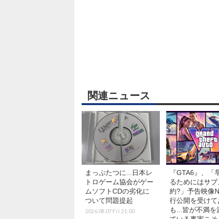
関連ニュース
まっぷたつに...日本レ
『GTA6』、「
トロゲーム協会がゲー
るためにはサブ
ムソフトCDの劣化に
約?」予告映像Net
ついて問題提起
行公開を受けて
も...皆が不満
2026.08.07 Fri 21:00
ている事実こそ