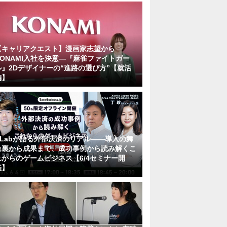
【キャリアクエスト】漫画家志望から
KONAMI入社を決意―『麻雀ファイトガー
ル』2Dデザイナーの“進路の選び方”【就活
編】
KLabが語る外部決済のリアル――導入の舞
台裏から成果まで、成功事例から読み解くこ
れからのゲームビジネス【6/4セミナー開
催】