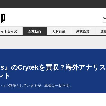
マネタイズ
企業動向
人材育成
産業政策
連
is』のCrytekを買収？海外アナ
ント
レーション制作としていますが、真偽は一切不明。