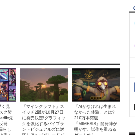
早く見
『マインクラフト』ス
「AIがなければ生まれ
スク契
イッチ2版が10月27日
なかった体験」とは?
flix先
に発売決定!グラフィッ
210万本突破
反発
クを強化するバイブラ
『MIMESIS』開発陣が
を漏らし
ントビジュアルズに対
明かす、試作を重ねる
上手く
応しアップグレードパ
ゲーム作り