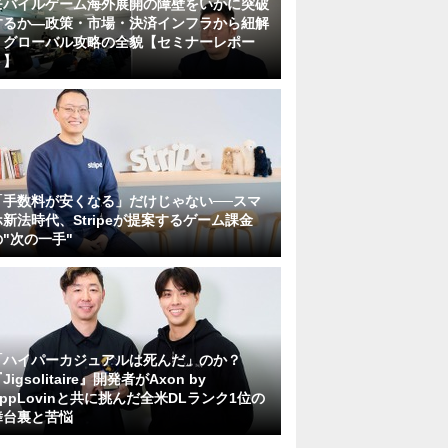
モバイルゲーム海外展開の障壁をいかに突破
するか―政策・市場・決済インフラから紐解
くグローバル攻略の全貌【セミナーレポー
ト】
「手数料が安くなる」だけじゃない──スマ
ホ新法時代、Stripeが提案するゲーム課金
の"次の一手"
「ハイパーカジュアルは死んだ」のか？
Jigsolitaire』開発者がAxon by
AppLovinと共に挑んだ全米DLランク1位の
舞台裏と苦悩