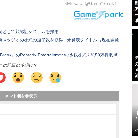
《Mr.Katoh@Game*Spark》
制として顔認証システムを採用
ine』開発スタジオの株式の過半数を取得―未発表タイトルも現在開発
reak』のRemedy Entertainmentの少数株式を約50万株取得
この記事の感想は？
コメント欄を非表示