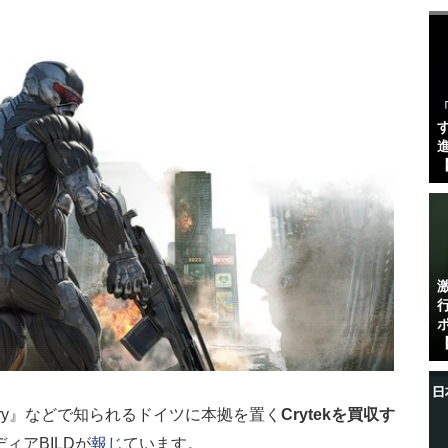
す
進
【
【
 Cry』などで知られるドイツに本拠を置く
Crytekを買収す
ィアBILDが
報じ
ています。