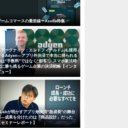
ゲームコマースの最前線ーXsolla特集
『アークナイツ：エンドフィールド』も採用
するAdyen―アプリ外決済で本当に得られる
のは“手数料”ではなく“顧客”。スマホ新法時
代に勝ち残るゲーム企業の決済戦略【インタ
ビュー】
KLabが明かすアプリ外決済"急成長"の舞台
裏―成果を分けたのは「商品設計」だった
【セミナーレポート】