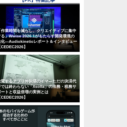
【PR】特集記事
「作業時間を減らし、クリエイティブに集中
る」Wwise 2026.1がもたらす開発環境の
化―Audiokineticレポート＆インタビュー
CEDEC2026】
激変するアプリ外決済のイマ―ただの決済代
行では終わらない「Xsolla」の法務・税務サ
ポートと収益倍増の実例とは
CEDEC2026】