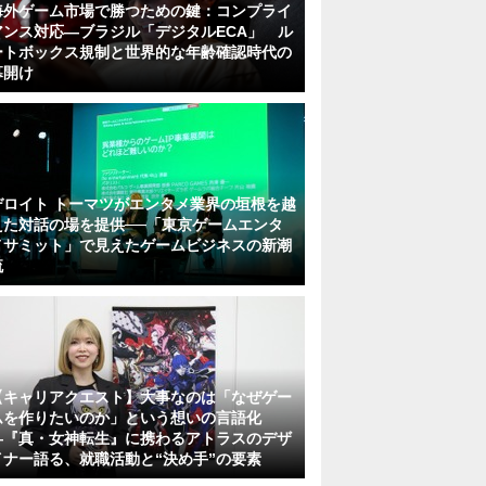
海外ゲーム市場で勝つための鍵：コンプライ
アンス対応—ブラジル「デジタルECA」 ル
ートボックス規制と世界的な年齢確認時代の
幕開け
デロイト トーマツがエンタメ業界の垣根を越
えた対話の場を提供──「東京ゲームエンタ
メサミット」で見えたゲームビジネスの新潮
流
【キャリアクエスト】大事なのは「なぜゲー
ムを作りたいのか」という想いの言語化
―『真・女神転生』に携わるアトラスのデザ
イナー語る、就職活動と“決め手”の要素