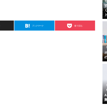
ト
ブックマーク
後で読む
『