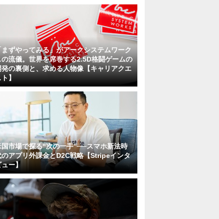
「まずやってみる」がアークシステムワーク
スの流儀。世界を席巻する2.5D格闘ゲームの
開発の裏側と、求める人物像【キャリアクエ
スト】
米国市場で探る“次の一手”──スマホ新法時
代のアプリ外課金とD2C戦略【Stripeインタ
ビュー】