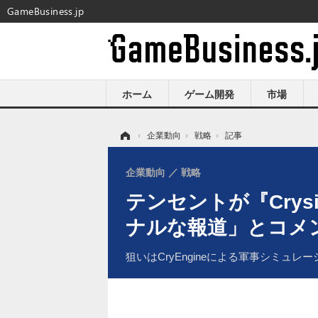
GameBusiness.jp
ホーム
ゲーム開発
市場
ホーム
›
企業動向
›
戦略
›
記事
企業動向
戦略
テンセントが『Crys
ナルな報道」とコメ
狙いはCryEngineによる軍事シミュ