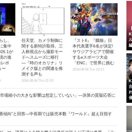
らし、
任天堂、カメラ制御に
『スト6』『餓狼』日
に集中
関する新特許取得。三
本代表選手6名が決定!
26.1が
人称視点から撮影モー
サウジアラビアで開催
境の進
ドへスムーズに移行
するeスポーツ大会
icレポ
―『時のオカリナ』リ
「ENC」で世界に挑む
ュー
メイク版との関連を推
2026.08.04 Tue 22:15
】
測する声も
0
2026.08.06 Thu 21:45
ク市場縮小の大きな影響は想定していない」―決算の質疑応答に
善傾向”と回答―中長期では販売本数『ワールド』超え目指す