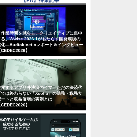
【PR】特集記事
「作業時間を減らし、クリエイティブに集中
る」Wwise 2026.1がもたらす開発環境の
化―Audiokineticレポート＆インタビュー
CEDEC2026】
激変するアプリ外決済のイマ―ただの決済代
行では終わらない「Xsolla」の法務・税務サ
ポートと収益倍増の実例とは
CEDEC2026】