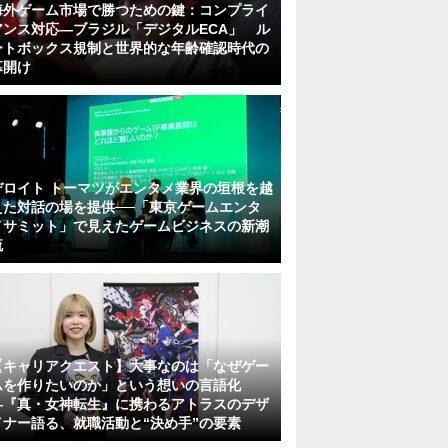
海外ゲーム市場で勝つための鍵：コンプライ
アンス対応—ブラジル「デジタルECA」 ル
ートボックス規制と世界的な年齢確認時代の
幕開け
デロイト トーマツがエンタメ業界の垣根を越
えた対話の場を提供──「東京ゲームエンタ
メサミット」で見えたゲームビジネスの新潮
流
【キャリアクエスト】大事なのは「なぜゲー
ムを作りたいのか」という想いの言語化
―『真・女神転生』に携わるアトラスのデザ
イナー語る、就職活動と“決め手”の要素