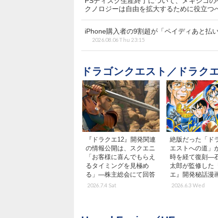
PSディスク生産終了について、メキシコ
クノロジーは自由を拡大するために役立つ
iPhone購入者の9割超が「ペイディあと払い
2026.08.06 Thu 23:15
ドラゴンクエスト／ドラクエ
『ドラクエ12』開発関連
絶版だった「ド
の情報公開は、スクエニ
エストへの道」が
「お客様に喜んでもらえ
時を経て復刻―
るタイミングを見極め
太郎が監修した
る」―株主総会にて回答
エ』開発秘話漫
2026.7.4 Sat
2026.6.3 Wed