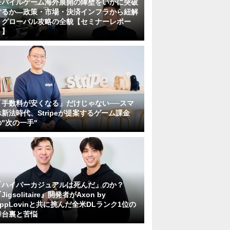
モバイルゲーム海外展開の障壁をいかに突破
するか―政策・市場・決済インフラから紐解
くグローバル攻略の全貌【セミナーレポー
ト】
「手数料が安くなる」だけじゃない──スマ
ホ新法時代、Stripeが提案するゲーム課金
の"次の一手"
「ハイパーカジュアルは死んだ」のか？
Jigsolitaire』開発者がAxon by
AppLovinと共に挑んだ全米DLランク1位の
舞台裏と苦悩