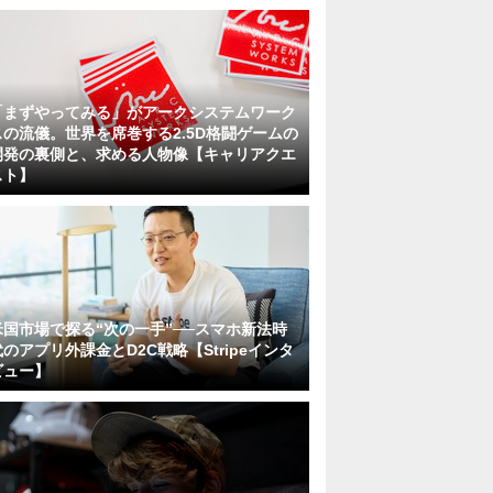
「まずやってみる」がアークシステムワーク
スの流儀。世界を席巻する2.5D格闘ゲームの
開発の裏側と、求める人物像【キャリアクエ
スト】
米国市場で探る“次の一手”──スマホ新法時
代のアプリ外課金とD2C戦略【Stripeインタ
ビュー】