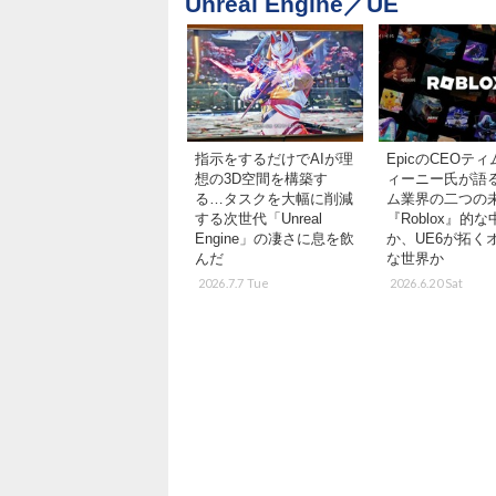
Unreal Engine／UE
指示をするだけでAIが理
EpicのCEOテ
想の3D空間を構築す
ィーニー氏が語
る…タスクを大幅に削減
ム業界の二つの
する次世代「Unreal
『Roblox』的
Engine」の凄さに息を飲
か、UE6が拓く
んだ
な世界か
2026.7.7 Tue
2026.6.20 Sat