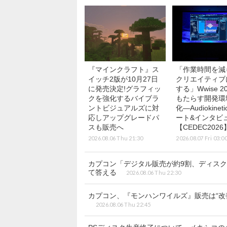
『マインクラフト』ス
「作業時間を減
イッチ2版が10月27日
クリエイティブ
に発売決定!グラフィッ
する」Wwise 20
クを強化するバイブラ
もたらす開発環
ントビジュアルズに対
化―Audiokinet
応しアップグレードパ
ート&インタビ
スも販売へ
【CEDEC2026
2026.08.06 Thu 21:30
2026.08.07 Fri 03:0
カプコン「デジタル販売が約9割、ディス
て答える
2026.08.06 Thu 22:30
カプコン、『モンハンワイルズ』販売は“改
2026.08.06 Thu 22:45