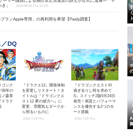
のゲーマー議員による独占禁止法違反の訴えが正式に進展―「テ
べき」
2026.08.06 Thu 22:00
プランApple専用」の再利用を希望【Paidy調査】
／DQ
ラゴンク
『ドラクエ12』開発体制
『ドラゴンクエストXI
36年の
を変更しリスタート！タ
過ぎ去りし時を求めて
石ノ森章
イトルは『ドラゴンクエ
S』スイッチ2版9月24日
『ドラク
スト12 夢の彼方へ』に
発売！画質とパフォーマ
画
変更、雰囲気もダークか
ンスを優先する2つのモ
ら明るいものに
ード搭載
『
2026.5.28 Thu
2026.5.28 Thu