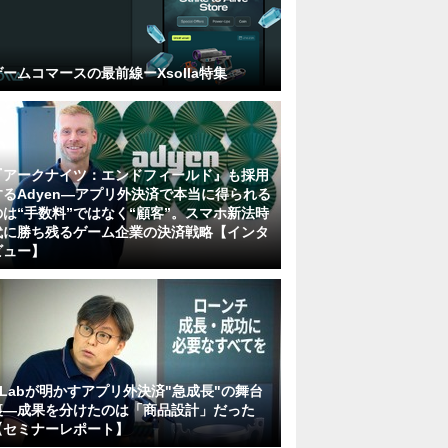
ゲームコマースの最前線ーXsolla特集
『アークナイツ：エンドフィールド』も採用
するAdyen―アプリ外決済で本当に得られる
のは“手数料”ではなく“顧客”。スマホ新法時
代に勝ち残るゲーム企業の決済戦略【インタ
ビュー】
KLabが明かすアプリ外決済"急成長"の舞台
裏―成果を分けたのは「商品設計」だった
【セミナーレポート】