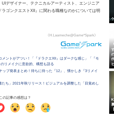
、UIデザイナー、テクニカルアーティスト、エンジニア
ラゴンクエストXII』に関わる職種なのかについては明
《H.Laameche@Game*Spark》
メントがアツい！「『ドラクエXII』はダークな感じ」「『モ
I』のリメイクに意欲的、構想も語る
ナップ発表まとめ！待ちに待った『12』、懐かしき『3リメイ
英雄たち」2021年秋リリース！ビジュアルを調整した「目覚めし
この記事の感想は？