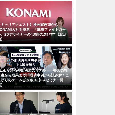
【キャリアクエスト】漫画家志望から
KONAMI入社を決意―『麻雀ファイトガー
ル』2Dデザイナーの“進路の選び方”【就活
編】
KLabが語る外部決済のリアル――導入の舞
台裏から成果まで、成功事例から読み解くこ
れからのゲームビジネス【6/4セミナー開
催】