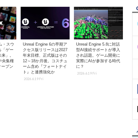
ィム・スウ
Unreal Engine 6の早期ア
Unreal Engine 5.8に対話
る「ゲー
クセス版リリースは2027
型AI接続サポートが導入
未来」。
年末目標、正式版はその
され話題。ゲーム開発に
な中央集権
12～18か月後。コスチュ
実際にAIが参加する時代
オープン
ーム含め『フォートナイ
に？
ト』と連携強化か
2026.6.19 Fri
2026.6.19 Fri