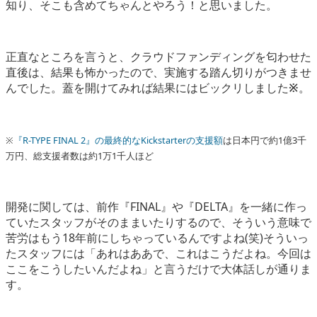
知り、そこも含めてちゃんとやろう！と思いました。
正直なところを言うと、クラウドファンディングを匂わせた
直後は、結果も怖かったので、実施する踏ん切りがつきませ
んでした。蓋を開けてみれば結果にはビックリしました
※
。
※
『R-TYPE FINAL 2』の最終的なKickstarterの支援額
は日本円で約1億3千
万円、総支援者数は約1万1千人ほど
開発に関しては、前作『FINAL』や『DELTA』を一緒に作っ
ていたスタッフがそのままいたりするので、そういう意味で
苦労はもう18年前にしちゃっているんですよね(笑)そういっ
たスタッフには「あれはああで、これはこうだよね。今回は
ここをこうしたいんだよね」と言うだけで大体話しが通りま
す。