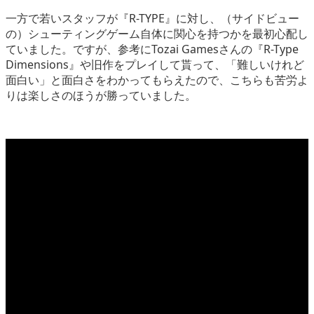
一方で若いスタッフが『R-TYPE』に対し、（サイドビュー
の）シューティングゲーム自体に関心を持つかを最初心配し
ていました。ですが、参考にTozai Gamesさんの『R-Type
Dimensions』や旧作をプレイして貰って、「難しいけれど
面白い」と面白さをわかってもらえたので、こちらも苦労よ
りは楽しさのほうが勝っていました。