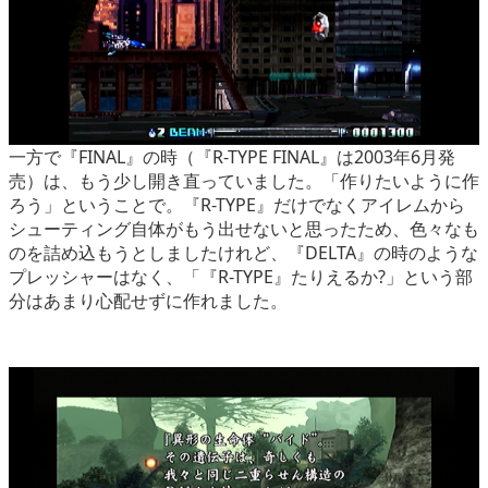
一方で『FINAL』の時（『R-TYPE FINAL』は2003年6月発
売）は、もう少し開き直っていました。「作りたいように作
ろう」ということで。『R-TYPE』だけでなくアイレムから
シューティング自体がもう出せないと思ったため、色々なも
のを詰め込もうとしましたけれど、『DELTA』の時のような
プレッシャーはなく、「『R-TYPE』たりえるか?」という部
分はあまり心配せずに作れました。