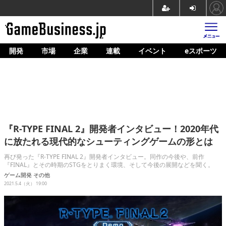
開発
市場
企業
連載
イベント
eスポーツ
ホーム
ゲーム開発
市場
マネタイズ
『R-TYPE FINAL 2』開発者インタビュー！2020年代
企業動向
に放たれる現代的なシューティングゲームの形とは
人材育成
再び発った『R-TYPE FINAL 2』開発者インタビュー。同作の今後や、前作
『FINAL』とその時期のSTGをとりまく環境、そして今後の展開などを聞く。
産業政策
ゲーム開発
その他
2021.5.4（火） 19:00
連載
イベント/セミナー