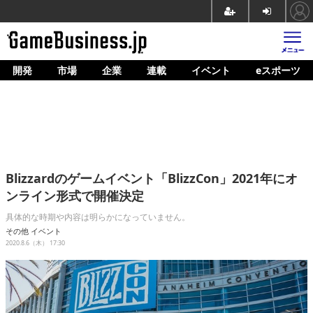
開発
市場
企業
連載
イベント
eスポーツ
ホーム
ゲーム開発
市場
マネタイズ
Blizzardのゲームイベント「BlizzCon」2021年にオ
企業動向
ンライン形式で開催決定
人材育成
具体的な時期や内容は明らかになっていません。
その他
イベント
産業政策
2020.8.6（木） 17:30
連載
イベント/セミナー