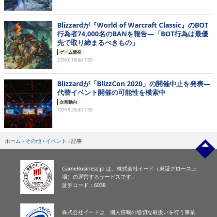
Blizzardが『World of Warcraft Classic』のBOT
行為者74,000名のBANを報告―「BOT行為は最優
先で取り締まるべきもの」
ゲーム開発
2020.6.19(金) 7:00
Blizzardが「BlizzCon 2020」の開催中止を発表―
代替イベント開催の可能性を模索中
企業動向
2020.5.28(木) 7:30
ホーム
›
その他
›
イベント
›
記事
GameBusiness.jp は、株式会社イード（東証グロース上
場）の運営するサービスです。
証券コード：6038
株式会社イードは、個人情報の適切な取扱いを行う事業