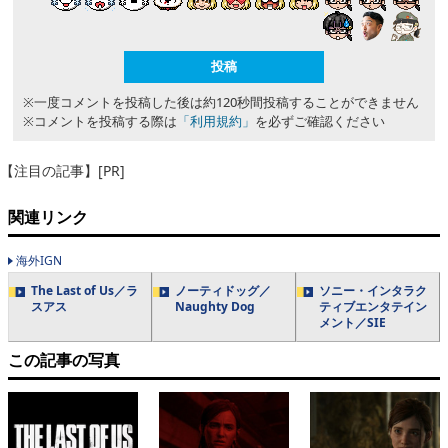
※一度コメントを投稿した後は約120秒間投稿することができません
※コメントを投稿する際は
「利用規約」
を必ずご確認ください
【注目の記事】[PR]
関連リンク
海外IGN
The Last of Us／ラ
ノーティドッグ／
ソニー・インタラク
スアス
Naughty Dog
ティブエンタテイン
メント／SIE
この記事の写真