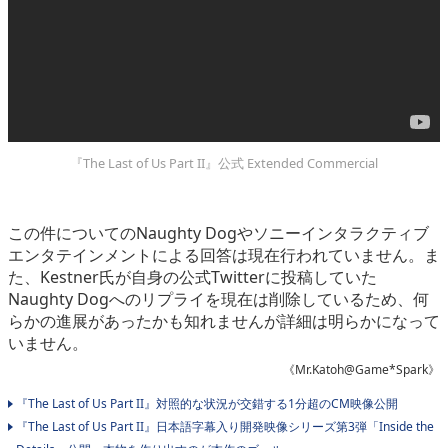
『The Last of Us Part II』公式 Extended Commercial
この件についてのNaughty Dogやソニーインタラクティブ
エンタテインメントによる回答は現在行われていません。ま
た、Kestner氏が自身の公式Twitterに投稿していた
Naughty Dogへのリプライを現在は削除しているため、何
らかの進展があったかも知れませんが詳細は明らかになって
いません。
《Mr.Katoh@Game*Spark》
『The Last of Us Part II』対照的な状況が交錯する1分超のCM映像公開
『The Last of Us Part II』日本語字幕入り開発映像シリーズ第3弾「Inside the