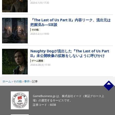
2020.6.1(月) 17:30
『The Last of Us Part II』内容リーク、流出元は
把握済み―SIE談
その他
2020.5.2(土) 19:00
Naughty Dogが流出した『The Last of Us Part
II』未公開映像の拡散をしないように呼びかけ
ゲーム開発
2020.4.28(火) 17:30
ホーム
›
その他
›
事件
›
記事
GameBusiness.jp は、株式会社イード（東証グロース上
場）の運営するサービスです。
証券コード：6038