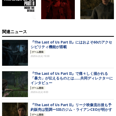
関連ニュース
『The Last of Us Part II』にはおよそ60のアクセ
シビリティ機能が搭載
ゲーム開発
2020.6.2(火) 19:30
『The Last of Us Part II』で痛々しく描かれる
「暴力」が伝えるものとは……共同ディレクターに
インタビュー
ゲーム開発
2020.6.2(火) 8:00
『The Last of Us Part II』リーク映像流出後も予
約販売は堅調ーSIEのジム・ライアンCEOが明かす
ゲーム開発