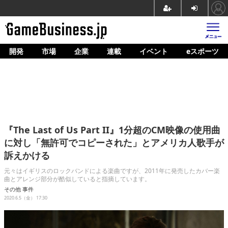
開発
市場
企業
連載
イベント
eスポーツ
ホーム
ゲーム開発
市場
マネタイズ
『The Last of Us Part II』1分超のCM映像の使用曲
企業動向
に対し「無許可でコピーされた」とアメリカ人歌手が
訴えかける
人材育成
元々はイギリスのロックバンドによる楽曲ですが、2011年に発売したカバー楽
産業政策
曲とアレンジ部分が酷似していると指摘しています。
その他
事件
連載
2020.6.5（金） 17:30
イベント/セミナー