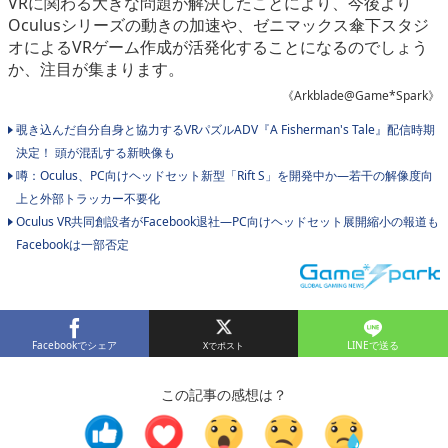
VRに関わる大きな問題が解決したことにより、今後より
Oculusシリーズの動きの加速や、ゼニマックス傘下スタジ
オによるVRゲーム作成が活発化することになるのでしょう
か、注目が集まります。
《Arkblade@Game*Spark》
覗き込んだ自分自身と協力するVRパズルADV『A Fisherman's Tale』配信時期
決定！ 頭が混乱する新映像も
噂：Oculus、PC向けヘッドセット新型「Rift S」を開発中か―若干の解像度向
上と外部トラッカー不要化
Oculus VR共同創設者がFacebook退社―PC向けヘッドセット展開縮小の報道も
Facebookは一部否定
Facebookでシェア
LINEで送る
この記事の感想は？