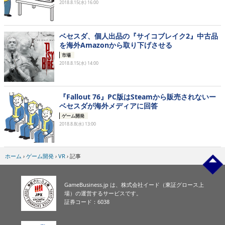
2018.8.15(水) 16:00
ベセスダ、個人出品の『サイコブレイク2』中古品
を海外Amazonから取り下げさせる
市場
2018.8.15(水) 14:00
『Fallout 76』PC版はSteamから販売されないー
ベセスダが海外メディアに回答
ゲーム開発
2018.8.8(水) 13:00
ホーム
›
ゲーム開発
›
VR
›
記事
GameBusiness.jp は、株式会社イード（東証グロース上
場）の運営するサービスです。
証券コード：6038