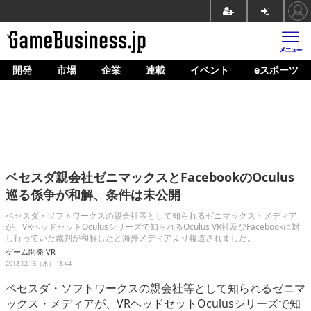
開発
市場
企業
連載
イベント
eスポーツ
ホーム
ゲーム開発
市場
マネタイズ
ベセスダ親会社ゼニマックスとFacebookのOculus
企業動向
巡る係争が和解、条件は未公開
人材育成
ベセスダ・ソフトワークスの親会社等として知られるゼニマックス・メディア
が、VRヘッドセットOculusシリーズで知られるOculus VR社及びFacebookに対
し行っていた裁判が和解したと海外メディアより報道されました。
産業政策
ゲーム開発
VR
2018.12.13（木） 18:44
連載
ベセスダ・ソフトワークスの親会社等として知られるゼニマ
イベント/セミナー
ックス・メディアが、VRヘッドセットOculusシリーズで知