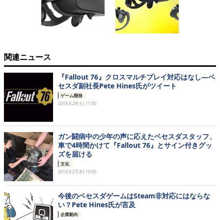
関連ニュース
『Fallout 76』クロスマルチプレイ対応はなし―ベ
セスダ副社長Pete Hines氏がツイート
ゲーム開発
2018.9.29(土) 11:00
ガン闘病中の少年の声に応えたベセスダスタッフ、
車で4時間かけて『Fallout 76』とサイン付きグッ
ズを届ける
文化
2018.9.27(木) 19:00
今後のベセスダゲームはSteam非対応にはならな
い？Pete Hines氏が言及
企業動向