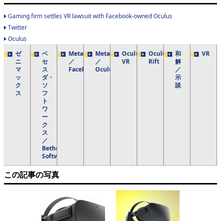
Gaming firm settles VR lawsuit with Facebook-owned Oculus
Twitter
Oculus
ゼ
ベ
Meta
Meta
Oculus
Oculus
和
VR
ニ
セ
／
／
VR
Rift
解
マ
ス
Facebook
Oculus
／
ッ
ダ・
示
ク
ソ
談
ス
フ
ト
ワ
ー
ク
ス
／
Bethesda
Softworks
この記事の写真