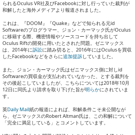
られるOculus VR社及びFacebookに対し行っていた裁判が
eスポーツ
和解したと海外メディアより報道されました。
これは、『DOOM』『Quake』などで知られる元id
Softwareのプログラマー、ジョン・カーマック氏がOculus
に移籍する際、機密情報やソースコードを持ち出して
Oculus Riftの開発に用いたとされた問題。ゼニマックス
は、2014年に
訴訟
に踏み切ると、2016年にはOculusを買収
したFacebookなどをさらに
追加提訴
していました。
また、ジョン・カーマック氏はゼニマックス側に対しid
Softwareの買収金が支払われていなかった、とする裁判を
その後起こしていましたが、こちらについては2018年10月
12日に同氏より請求を取り下げた旨が
明らか
にされていま
す。
英
Daily Mail
紙の報道によれば、和解条件こそ未公開なが
ら、ゼニマックスのRobert Altman氏は、この和解について
「完全に満足している」とコメントしています。