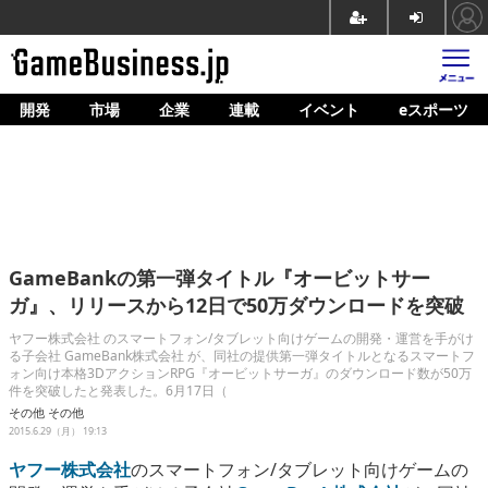
開発
市場
企業
連載
イベント
eスポーツ
ホーム
ゲーム開発
市場
マネタイズ
GameBankの第一弾タイトル『オービットサー
企業動向
ガ』、リリースから12日で50万ダウンロードを突破
人材育成
ヤフー株式会社 のスマートフォン/タブレット向けゲームの開発・運営を手がけ
る子会社 GameBank株式会社 が、同社の提供第一弾タイトルとなるスマートフ
ォン向け本格3DアクションRPG『オービットサーガ』のダウンロード数が50万
産業政策
件を突破したと発表した。6月17日（
その他
その他
連載
2015.6.29（月） 19:13
イベント/セミナー
ヤフー株式会社
のスマートフォン/タブレット向けゲームの