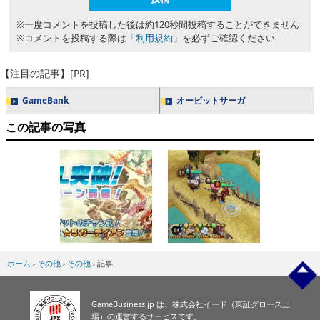
※一度コメントを投稿した後は約120秒間投稿することができません
※コメントを投稿する際は
「利用規約」
を必ずご確認ください
【注目の記事】[PR]
GameBank
オービットサーガ
この記事の写真
ホーム
›
その他
›
その他
›
記事
GameBusiness.jp は、株式会社イード（東証グロース上
場）の運営するサービスです。