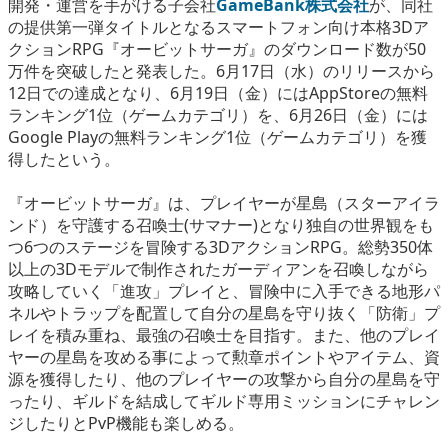
開発・運営を手がける子会社
GameBank株式会社
が、同社
eスポーツ
の提供第一弾タイトルとなるスマートフォン向け本格3Dア
クションRPG『オービットサーガ』のダウンロード数が50
万件を突破したと発表した。6月17日（水）のリリースから
12日での達成となり、6月19日（金）にはAppStoreの無料
ランキング1位（ゲームカテゴリ）を、6月26日（金）には
Google Playの無料ランキング1位（ゲームカテゴリ）を獲
得したという。
『オービットサーガ』は、プレイヤーが星島（スターアイラ
ンド）を守護する召喚士(サマナー)となり独自の世界観をも
つ6つのステージを冒険する3DアクションRPG。総勢350体
以上の3Dモデルで制作されたガーディアンを召喚しながら
攻略していく「進攻」プレイと、冒険中に入手できる地形パ
ネルやトラップを配置して自分の星島を守り抜く「防衛」プ
レイを積み重ね、最強の召喚士を目指す。また、他のプレイ
ヤーの星島を攻める事によって勲章ポイントやアイテム、資
源を獲得したり、他のプレイヤーの攻撃から自分の星島を守
ったり、ギルドを結成してギルド専用ミッションにチャレン
ジしたりとPvP機能も楽しめる。