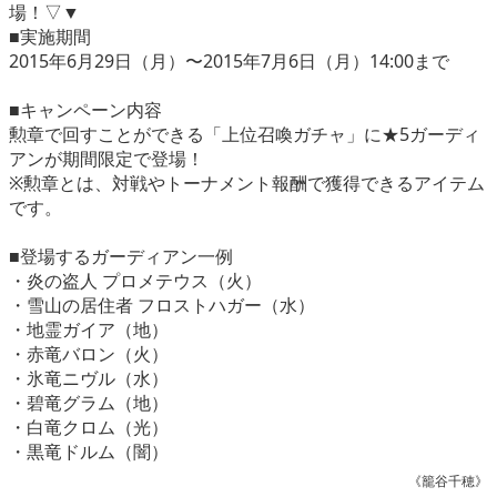
場！▽▼
■実施期間
2015年6月29日（月）〜2015年7月6日（月）14:00まで
■キャンペーン内容
勲章で回すことができる「上位召喚ガチャ」に★5ガーディ
アンが期間限定で登場！
※勲章とは、対戦やトーナメント報酬で獲得できるアイテム
です。
■登場するガーディアン一例
・炎の盗人 プロメテウス（火）
・雪山の居住者 フロストハガー（水）
・地霊ガイア（地）
・赤竜バロン（火）
・氷竜ニヴル（水）
・碧竜グラム（地）
・白竜クロム（光）
・黒竜ドルム（闇）
《籠谷千穂》