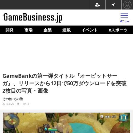
開発
市場
企業
連載
イベント
eスポーツ
ホーム
ゲーム開発
市場
マネタイズ
GameBankの第一弾タイトル『オービットサー
企業動向
ガ』、リリースから12日で50万ダウンロードを突破
2枚目の写真・画像
人材育成
その他
その他
産業政策
2015.6.29（月） 19:13
連載
イベント/セミナー