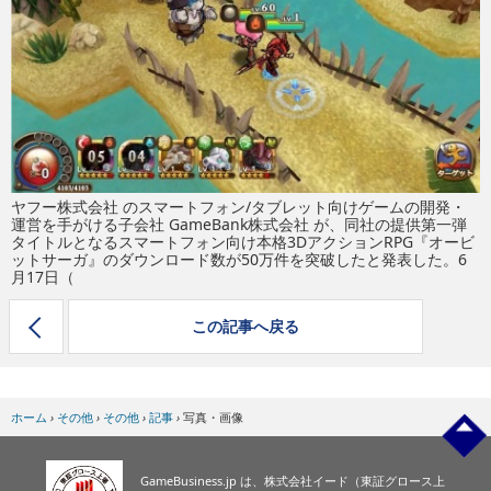
eスポーツ
ヤフー株式会社 のスマートフォン/タブレット向けゲームの開発・
運営を手がける子会社 GameBank株式会社 が、同社の提供第一弾
タイトルとなるスマートフォン向け本格3DアクションRPG『オービ
ットサーガ』のダウンロード数が50万件を突破したと発表した。6
月17日（
この記事へ戻る
ホーム
›
その他
›
その他
›
記事
›
写真・画像
GameBusiness.jp は、株式会社イード（東証グロース上