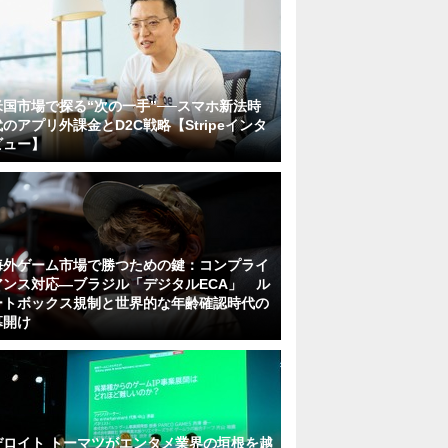
米国市場で探る“次の一手”──スマホ新法時
代のアプリ外課金とD2C戦略【Stripeインタ
ビュー】
海外ゲーム市場で勝つための鍵：コンプライ
アンス対応—ブラジル「デジタルECA」 ル
ートボックス規制と世界的な年齢確認時代の
幕開け
デロイト トーマツがエンタメ業界の垣根を越