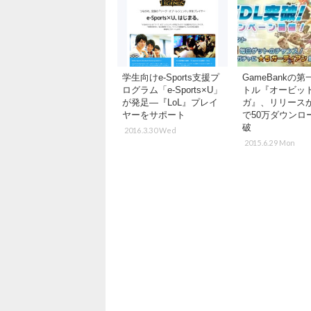
学生向けe-Sports支援プ
GameBankの
ログラム「e-Sports×U」
トル『オービッ
が発足―『LoL』プレイ
ガ』、リリースか
ヤーをサポート
で50万ダウンロ
破
2016.3.30 Wed
2015.6.29 Mon