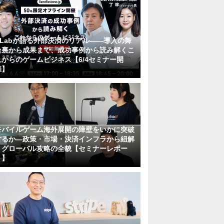
KLabが語る外部決済のリアル――導入の舞
台裏から成果まで、成功事例から読み解くこ
れからのゲームビジネス【6/4セミナー開
催】
モバイルゲーム海外展開の障壁をいかに突破
するか―政策・市場・決済インフラから紐解
くグローバル攻略の全貌【セミナーレポー
ト】