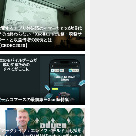
激変するアプリ外決済のイマ―ただの決済代
行では終わらない「Xsolla」の法務・税務サ
ポートと収益倍増の実例とは
CEDEC2026】
ゲームコマースの最前線ーXsolla特集
『アークナイツ：エンドフィールド』も採用