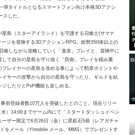
一弾タイトルとなるスマートフォン向け本格3Dアクシ
ースした。
が星島（スターアイランド）を守護する召喚士(サマナ
ージを冒険する3DアクションRPG。総勢350体以上の
【
を召喚しながら攻略していく「進攻」プレイと、冒険中に
置して自分の星島を守り抜く「防衛」プレイを積み重
のプレイヤーの星島を攻める事によって勲章ポイントや
レイヤーの攻撃から自分の星島を守ったり、ギルドを結
ジしたりとPvP機能も楽しめる。
て事前登録者数10万人を突破したとのこと。現在リリー
（水）14:00までゲーム内にて「スタートダッシュイベン
leユーザー限定で6月26日（金）に星鉱石5個（レアガチャ
メール（Y!mobile メール、MMS）でプレゼントす