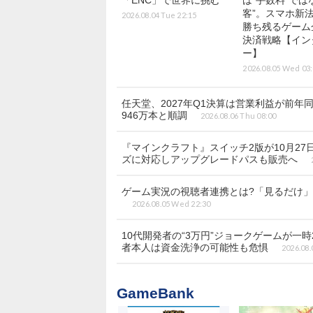
「ENC」で世界に挑む
は“手数料”では
客”。スマホ新
2026.08.04 Tue 22:15
勝ち残るゲーム
決済戦略【イン
ー】
2026.08.05 Wed 03
任天堂、2027年Q1決算は営業利益が前年同期
946万本と順調
2026.08.06 Thu 08:00
『マインクラフト』スイッチ2版が10月2
ズに対応しアップグレードパスも販売へ
ゲーム実況の視聴者連携とは?「見るだけ」の
2026.08.05 Wed 22:30
10代開発者の“3万円”ジョークゲームが一時
者本人は資金洗浄の可能性も危惧
2026.08.
GameBank