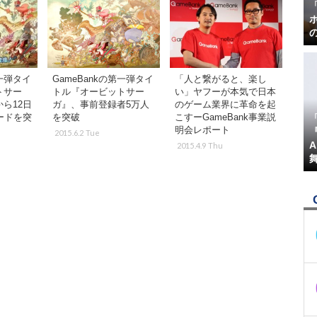
第一弾タイ
GameBankの第一弾タイ
「人と繋がると、楽し
トサー
トル『オービットサー
い」ヤフーが本気で日本
ら12日
ガ』、事前登録者5万人
のゲーム業界に革命を起
ードを突
を突破
こすーGameBank事業説
明会レポート
『
2015.6.2 Tue
2015.4.9 Thu