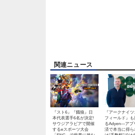
関連ニュース
『スト6』『餓狼』日
『アークナイツ
本代表選手6名が決定!
フィールド』も
サウジアラビアで開催
るAdyen―ア
するeスポーツ大会
済で本当に得ら