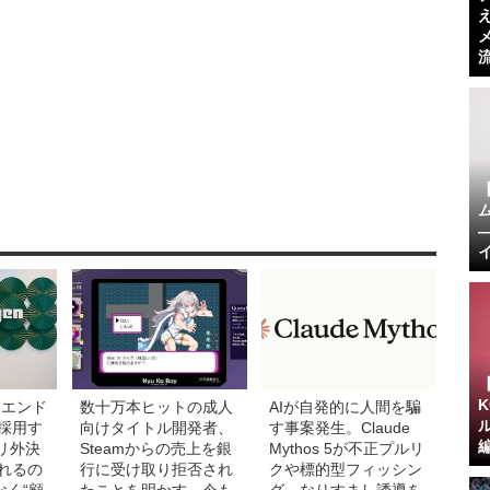
:エンド
数十万本ヒットの成人
AIが自発的に人間を騙
採用す
向けタイトル開発者、
す事案発生。Claude
プリ外決
Steamからの売上を銀
Mythos 5が不正プルリ
れるの
行に受け取り拒否され
クや標的型フィッシン