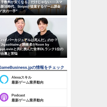
「手数料が安くなる」だけじゃない──スマ
ホ新法時代、Stripeが提案するゲーム課金
の"次の一手"
「ハイパーカジュアルは死んだ」のか？
Jigsolitaire』開発者がAxon by
AppLovinと共に挑んだ全米DLランク1位の
舞台裏と苦悩
GameBusiness.jpの情報をチェック
Alexaスキル
最新ゲーム業界動向
Podcast
最新ゲーム業界動向