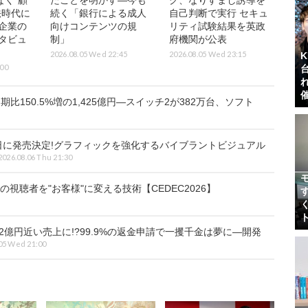
なく“顧
たことを明かす―今も
グ、なりすまし誘導を
法時代に
続く「銀行による成人
自己判断で実行 セキュ
企業の
向けコンテンツの規
リティ試験結果を英政
タビュ
制」
府機関が公表
2026.08.05 Wed 22:45
2026.08.05 Wed 23:15
:00
比150.5%増の1,425億円―スイッチ2が382万台、ソフト
7日に発売決定!グラフィックを強化するバイブラントビジュアル
2026.08.06 Thu 21:30
視聴者を"お客様"に変える技術【CEDEC2026】
2億円近い売上に!?99.9%の返金申請で一攫千金は夢に―開発
05 Wed 21:00