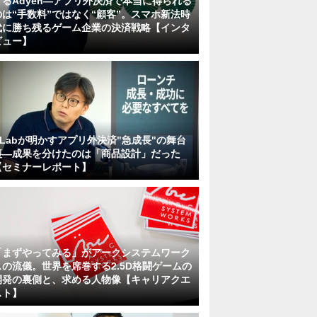
するAdyen―アプリ外決済で本当に得られる
のは“手数料”ではなく“顧客”。スマホ新法時
代に勝ち残るゲーム企業の決済戦略【インタ
ビュー】
KLabが明かすアプリ外決済"急成長"の舞台
裏―成果を分けたのは「商品設計」だった
【セミナーレポート】
「まずやってみる」がアークシステムワーク
スの流儀。世界を席巻する2.5D格闘ゲームの
開発の裏側と、求める人物像【キャリアクエ
スト】