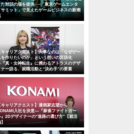
えた対話の場を提供──「東京ゲームエンタ
メサミット」で見えたゲームビジネスの新潮
流
【キャリアクエスト】大事なのは「なぜゲー
ムを作りたいのか」という想いの言語化
―『真・女神転生』に携わるアトラスのデザ
イナー語る、就職活動と“決め手”の要素
【キャリアクエスト】漫画家志望から
KONAMI入社を決意―『麻雀ファイトガー
ル』2Dデザイナーの“進路の選び方”【就活
編】