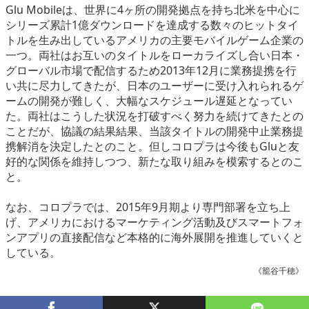
Glu Mobileは、世界に4ヶ所の開発拠点を持ち北米を中心に
eスポーツ
シリーズ累計1億ダウンロードを達成する数々のヒットタイ
トルを生み出しているアメリカの主要モバイルゲーム企業の
一つ。両社はお互いのタイトルをローカライズし合い日本・
グローバル市場で配信するため2013年12月に業務提携を行
い共に尽力してきたが、日本のユーザーに受け入れられるゲ
ームの開発が難しく、大幅なスケジュール遅延となってい
た。両社はこうした状況を打破すべく努力を続けてきたとの
ことだが、協議の結果結果、当該タイトルの開発中止業務提
携解消を決定したとのこと。但しコロプラは今後もGluと友
好的な関係を維持しつつ、新たな取り組みを模索するとのこ
と。
なお、コロプラでは、2015年9月期より専門部署を立ち上
げ、アメリカにおけるマーケティング活動及びスマートフォ
ンアプリの直接配信など本格的に海外展開を推進していくと
している。
《籠谷千穂》