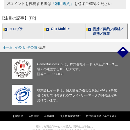
※コメントを投稿する際は
「利用規約」
を必ずご確認ください
【注目の記事】[PR]
コロプラ
Glu Mobile
提携／契約／締結／
連携／協業
ホーム
›
その他
›
その他
›
記事
GameBusiness.jp は、株式会社イード（東証グロース上
場）の運営するサービスです。
証券コード：6038
株式会社イードは、個人情報の適切な取扱いを行う事業
者に対して付与されるプライバシーマークの付与認定を
受けています。
お問合せ
広告掲載
会社概要
個人情報保護方針
特定商取引法に基づく表記
紹介した商品/サービスを購入、契約した場合に、