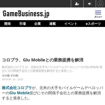
開発
市場
企業
連載
イベント
eスポーツ
ホーム
ゲーム開発
市場
マネタイズ
コロプラ、Glu Mobileとの業務提携を解消
企業動向
株式会社コロプラ が、北米の大手モバイルゲームデベロッパーの Glu Mobile 並
びにその関係子会社との業務提携を解消すると発表した。
人材育成
その他
その他
2015.4.30（木） 22:23
産業政策
株式会社コロプラ
が、北米の大手モバイルゲームデベロッパ
連載
ーの
Glu Mobile
並びにその関係子会社との業務提携を解消
すると発表した。
イベント/セミナー