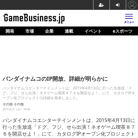
開発
市場
企業
連載
イベント
eスポーツ
ホーム
ゲーム開発
市場
マネタイズ
バンダイナムコのIP開放、詳細が明らかに
企業動向
バンダイナムコエンターテインメントは、2015年4月13日に行った生放送「ド
グ、フジ、せら出演！ネオゲーム喫茶８７６を開店せよ！」にて、カタログIPオ
人材育成
ープン化プロジェクトの詳細を発表しました。
その他
その他
産業政策
2015.4.21（火） 18:45
連載
バンダイナムコエンターテインメントは、2015年4月13日に
行った生放送「ドグ、フジ、せら出演！ネオゲーム喫茶８７
イベント/セミナー
６を開店せよ！」にて、カタログIPオープン化プロジェクト