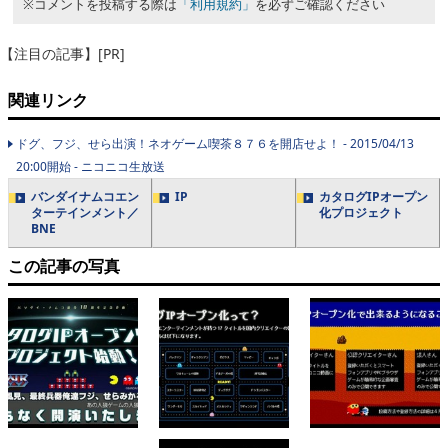
※コメントを投稿する際は
「利用規約」
を必ずご確認ください
【注目の記事】[PR]
関連リンク
ドグ、フジ、せら出演！ネオゲーム喫茶８７６を開店せよ！ - 2015/04/13
20:00開始 - ニコニコ生放送
バンダイナムコエン
IP
カタログIPオープン
ターテインメント／
化プロジェクト
BNE
この記事の写真