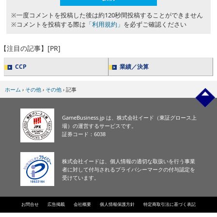
※一度コメントを投稿した後は約120秒間投稿することができません
※コメントを投稿する際は
「利用規約」
を必ずご確認ください
【注目の記事】[PR]
CCP
業績／決算
ホーム
›
その他
›
その他
›
記事
GameBusiness.jp は、株式会社イード（東証グロース上
場）の運営するサービスです。
証券コード：6038
株式会社イードは、個人情報の適切な取扱いを行う事業
者に対して付与されるプライバシーマークの付与認定を
受けています。
お問合せ
広告掲載
会社概要
個人情報保護方針
特定商取引法に基づく表記