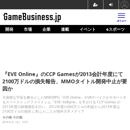
開発
市場
企業
連載
イベント
eスポーツ
ホーム
ゲーム開発
市場
マネタイズ
『EVE Online』のCCP Gamesが2013会計年度にて
企業動向
2100万ドルの損失報告、MMOタイトル開発中止が要
因か
人材育成
大規模な宇宙を舞台としたMMORPG『EVE Online』やVRデバイスをサポートす
産業政策
るスペースドッグファイトシム『EVE: Valkyrie』を手がける CCP Games が
2013年度の財務報告を行い、2012年度の460万ドルの利益から2013年度は
2100万ドルの損失 に転じたことが海外大手メディア
連載
その他
その他
2014.4.16（水） 16:21
イベント/セミナー