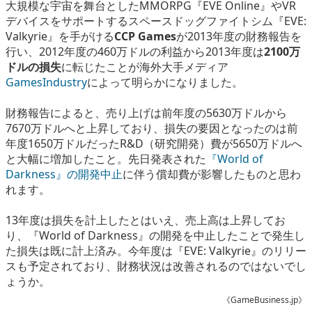
大規模な宇宙を舞台としたMMORPG『EVE Online』やVR
eスポーツ
デバイスをサポートするスペースドッグファイトシム『EVE:
Valkyrie』を手がける
CCP Games
が2013年度の財務報告を
行い、2012年度の460万ドルの利益から2013年度は
2100万
ドルの損失
に転じたことが海外大手メディア
GamesIndustry
によって明らかになりました。
財務報告によると、売り上げは前年度の5630万ドルから
7670万ドルへと上昇しており、損失の要因となったのは前
年度1650万ドルだったR&D（研究開発）費が5650万ドルへ
と大幅に増加したこと。先日発表された
『World of
Darkness』の開発中止
に伴う償却費が影響したものと思わ
れます。
13年度は損失を計上したとはいえ、売上高は上昇してお
り、『World of Darkness』の開発を中止したことで発生し
た損失は既に計上済み。今年度は『EVE: Valkyrie』のリリー
スも予定されており、財務状況は改善されるのではないでし
ょうか。
《GameBusiness.jp》