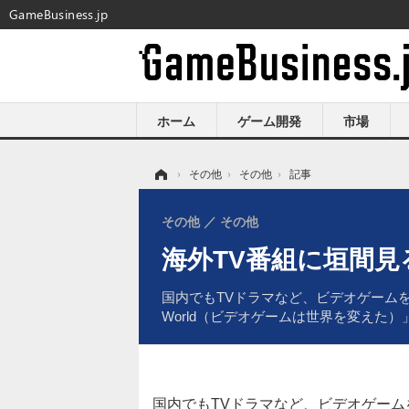
GameBusiness.jp
ホーム
ゲーム開発
市場
ホーム
›
その他
›
その他
›
記事
その他
その他
海外TV番組に垣間見る
国内でもTVドラマなど、ビデオゲームを題材に
World（ビデオゲームは世界を変えた
国内でもTVドラマなど、ビデオゲー