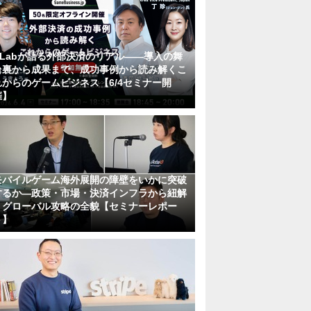
KLabが語る外部決済のリアル――導入の舞
台裏から成果まで、成功事例から読み解くこ
れからのゲームビジネス【6/4セミナー開
催】
モバイルゲーム海外展開の障壁をいかに突破
するか―政策・市場・決済インフラから紐解
くグローバル攻略の全貌【セミナーレポー
ト】