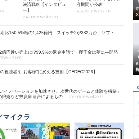
決済戦略【インタビュ
府機関が公表
ー】
:45
2026.08.05 Wed 23:15
2026.08.05 Wed 03:00
比150.5%増の1,425億円―スイッチ2が382万台、ソフト
2億円近い売上に!?99.9%の返金申請で一攫千金は夢に―開発
『
05 Wed 21:00
視聴者を"お客様"に変える技術【CEDEC2026】
行いイノベーションを加速させ、次世代のゲームと体験を構築」
の娘婿など投資家連合によるもの
2026.08.05 Wed 22:15
t／マイクラ