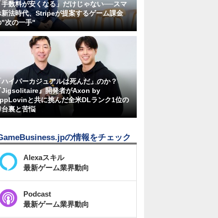
「手数料が安くなる」だけじゃない──スマ
ホ新法時代、Stripeが提案するゲーム課金
の"次の一手"
「ハイパーカジュアルは死んだ」のか？
Jigsolitaire』開発者がAxon by
AppLovinと共に挑んだ全米DLランク1位の
舞台裏と苦悩
GameBusiness.jpの情報をチェック
Alexaスキル
最新ゲーム業界動向
Podcast
最新ゲーム業界動向