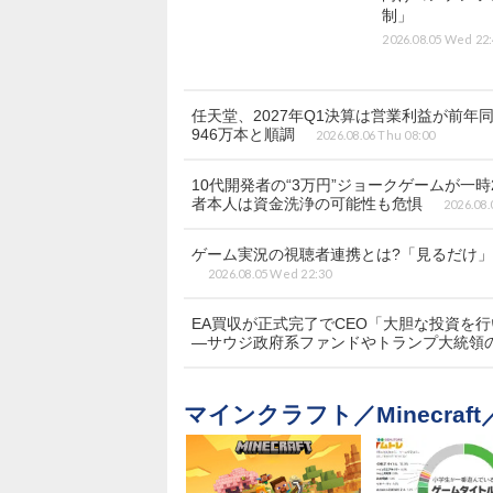
制」
2026.08.05 Wed 22
任天堂、2027年Q1決算は営業利益が前年同期
946万本と順調
2026.08.06 Thu 08:00
10代開発者の“3万円”ジョークゲームが一時
者本人は資金洗浄の可能性も危惧
2026.08.
ゲーム実況の視聴者連携とは?「見るだけ」の
2026.08.05 Wed 22:30
EA買収が正式完了でCEO「大胆な投資を
―サウジ政府系ファンドやトランプ大統領
マインクラフト／Minecraf