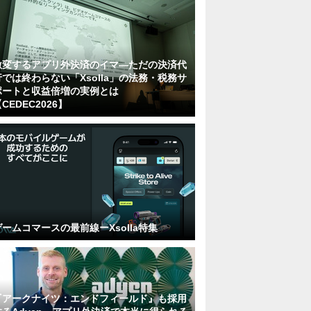
激変するアプリ外決済のイマ―ただの決済代
行では終わらない「Xsolla」の法務・税務サ
ポートと収益倍増の実例とは
CEDEC2026】
ゲームコマースの最前線ーXsolla特集
『アークナイツ：エンドフィールド』も採用