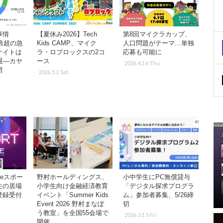
ム事情
【夏休み2026】Tech
第8回マイクラカップ、
4倍超の急
Kids CAMP、マイク
人口問題がテーマ…単独
ナイトは
ラ・ロブロックスの2コ
応募も可能に
退―カヤ
ース
2026.4.16 Thu
開
2026.5.2 Sat
eスポー
野村ホールディングス、
小中学生にPC無償貸与
生の居場
小学生向け金融経済教育
「デジタル探求プログラ
登録受付
イベント「Summer Kids
ム」参加者募集、5/26締
Event 2026 野村まなぼ
切
う教室」を全国55会場で
2026.5.15 Fri
開催