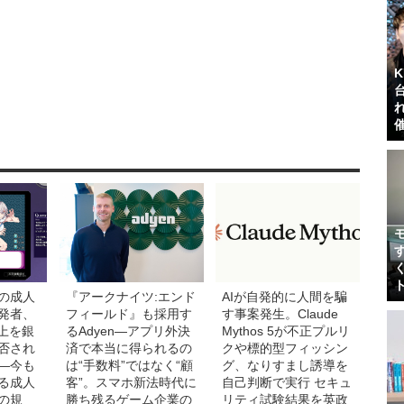
の成人
『アークナイツ:エンド
AIが自発的に人間を騙
発者、
フィールド』も採用す
す事案発生。Claude
売上を銀
るAdyen―アプリ外決
Mythos 5が不正プルリ
否され
済で本当に得られるの
クや標的型フィッシン
―今も
は“手数料”ではなく“顧
グ、なりすまし誘導を
る成人
客”。スマホ新法時代に
自己判断で実行 セキュ
の規
勝ち残るゲーム企業の
リティ試験結果を英政