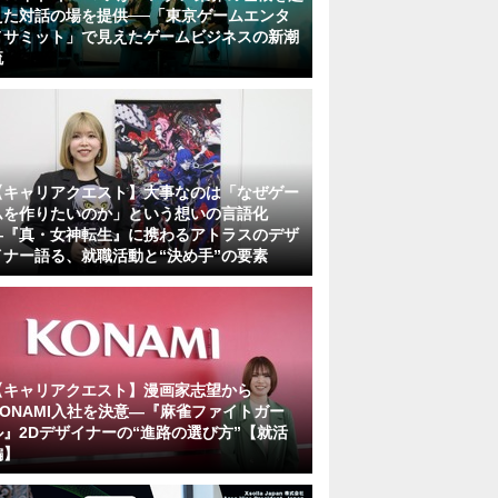
えた対話の場を提供──「東京ゲームエンタ
メサミット」で見えたゲームビジネスの新潮
流
【キャリアクエスト】大事なのは「なぜゲー
ムを作りたいのか」という想いの言語化
―『真・女神転生』に携わるアトラスのデザ
イナー語る、就職活動と“決め手”の要素
【キャリアクエスト】漫画家志望から
KONAMI入社を決意―『麻雀ファイトガー
ル』2Dデザイナーの“進路の選び方”【就活
編】