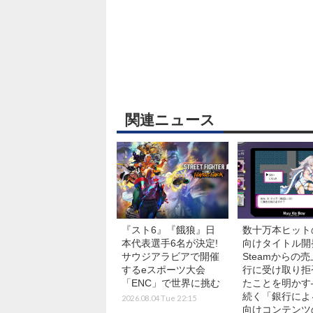
関連ニュース
『スト6』『餓狼』日
数十万本ヒット
本代表選手6名が決定!
向けタイトル開
サウジアラビアで開催
Steamからの
するeスポーツ大会
行に受け取り拒
「ENC」で世界に挑む
たことを明かす
続く「銀行によ
2026.08.04 Tue 22:15
向けコンテンツ