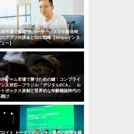
米国市場で探る“次の一手”──スマホ新法時
代のアプリ外課金とD2C戦略【Stripeインタ
ビュー】
海外ゲーム市場で勝つための鍵：コンプライ
アンス対応—ブラジル「デジタルECA」 ル
ートボックス規制と世界的な年齢確認時代の
幕開け
デロイト トーマツがエンタメ業界の垣根を越