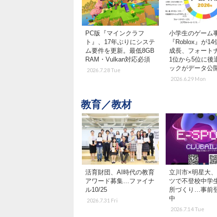
PC版『マインクラフ
小学生のゲー
ト』、17年ぶりにシステ
『Roblox』が1
ム要件を更新。最低8GB
成長、フォート
RAM・Vulkan対応必須
1位から5位に後
ックがデータ公
2026.7.28 Tue
2026.6.29 Mon
教育／教材
活育財団、AI時代の教育
立川市×明星大、
アワード募集…ファイナ
ツで不登校中学
ル10/25
所づくり…事前
中
2026.7.31 Fri
2026.7.14 Tue