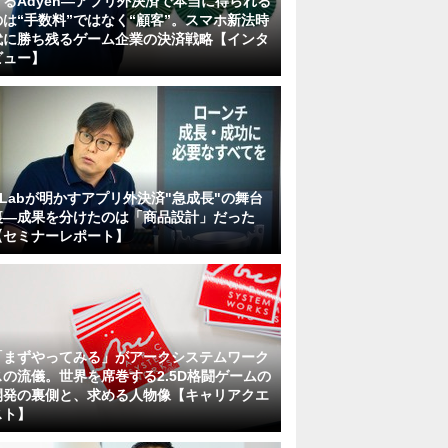
するAdyen―アプリ外決済で本当に得られる
のは“手数料”ではなく“顧客”。スマホ新法時
代に勝ち残るゲーム企業の決済戦略【インタ
ビュー】
KLabが明かすアプリ外決済"急成長"の舞台
裏―成果を分けたのは「商品設計」だった
【セミナーレポート】
「まずやってみる」がアークシステムワーク
スの流儀。世界を席巻する2.5D格闘ゲームの
開発の裏側と、求める人物像【キャリアクエ
スト】