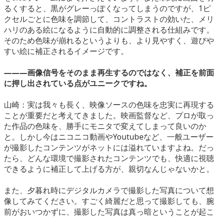
るくすると、黒がグレーっぽくなってしまうのですが、1ピ
クセルごとに色味を調節して、コントラストの効いた、メリ
ハリのある絵になるように自動的に調整される仕組みです。
そのため色味が崩れるというよりも、より見やすく、遊びや
すい絵に補正されるイメージです。
―――画像信号をそのまま再生するのではなく、補正を前面
に押し出されている点がユニークですね。
山崎：実は我々も長く、映像ソースの色味を忠実に再現する
ことが重要だと考えてきました。映画監督など、プロが取っ
た作品の色味を、勝手にモニタで変えてしまって良いのか
と。しかし今はニコニコ動画やYoutubeなど、一般ユーザー
が撮影したコンテンツがネットには溢れていますよね。だっ
たら、どんな環境で撮影されたコンテンツでも、快適に視聴
できるように補正して上げる方が、親切なんじゃないかと。
また、夕暮れ時にデジタルカメラで撮影した写真について想
像してみてください。すごく綺麗だと思って撮影しても、腕
前がおいつかずに、撮影した写真は真っ暗ということが起こ