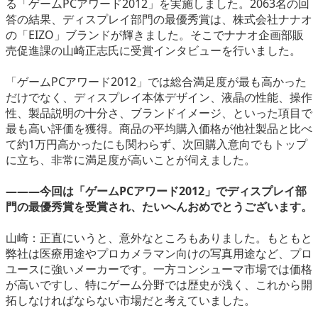
る「ゲームPCアワード2012」を実施しました。2063名の回
eスポーツ
答の結果、ディスプレイ部門の最優秀賞は、株式会社ナナオ
の「EIZO」ブランドが輝きました。そこでナナオ企画部販
売促進課の山崎正志氏に受賞インタビューを行いました。
「ゲームPCアワード2012」では総合満足度が最も高かった
だけでなく、ディスプレイ本体デザイン、液晶の性能、操作
性、製品説明の十分さ、ブランドイメージ、といった項目で
最も高い評価を獲得。商品の平均購入価格が他社製品と比べ
て約1万円高かったにも関わらず、次回購入意向でもトップ
に立ち、非常に満足度が高いことが伺えました。
―――今回は「ゲームPCアワード2012」でディスプレイ部
門の最優秀賞を受賞され、たいへんおめでとうございます。
山崎：正直にいうと、意外なところもありました。もともと
弊社は医療用途やプロカメラマン向けの写真用途など、プロ
ユースに強いメーカーです。一方コンシューマ市場では価格
が高いですし、特にゲーム分野では歴史が浅く、これから開
拓しなければならない市場だと考えていました。