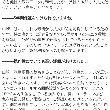
でも他社の液晶モニタは転倒したが、弊社の製品は大丈夫だ
った、という声をいただきました。
―――5年間保証をつけられていますね。
山崎：はい、これも最初から法人用途を前提にしているため
です。特に海外では証券界などで6-8面マルチのモニタ環境
を構築し、1分1秒の世界で仕事をされている方々がいらっ
しゃいます。そのため一つのモニタだけ壊れるといったこと
がないように、製品段階から気を配っています。
―――操作性についても高い評価がありました。
山崎：調整項目の数もさることながら、調整のレンジが広い
とよくいわれます。たとえば明るさ一つとっても、明暗の度
会いが大きいんです。これは液晶パネルの性能ではなく、そ
れをコントロールする回路設計で決まるのですが、これが
100％国内生産をしている強みです。特にカメラマンなど、
色を厳密に見たい用途には、ご満足いただけていると思いま
す。他に医療用でも、レントゲン写真などを見るときに、白
から黒のグラデーションがしっかり出ていないと、誤診にも