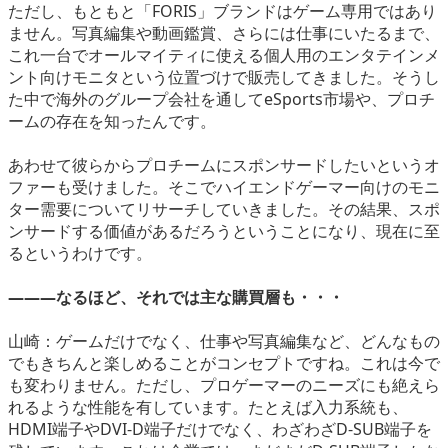
ただし、もともと「FORIS」ブランドはゲーム専用ではあり
ません。写真編集や動画鑑賞、さらには仕事にいたるまで、
これ一台でオールマイティに使える個人用のエンタテインメ
ント向けモニタという位置づけで販売してきました。そうし
た中で海外のグループ会社を通してeSports市場や、プロチ
ームの存在を知ったんです。
あわせて彼らからプロチームにスポンサードしたいというオ
ファーも受けました。そこでハイエンドゲーマー向けのモニ
ター需要についてリサーチしていきました。その結果、スポ
ンサードする価値があるだろうということになり、現在に至
るというわけです。
―――なるほど、それでは主な購買層も・・・
山崎：ゲームだけでなく、仕事や写真編集など、どんなもの
でもきちんと楽しめることがコンセプトですね。これは今で
も変わりません。ただし、プロゲーマーのニーズにも絶えら
れるような性能を有しています。たとえば入力系統も、
HDMI端子やDVI-D端子だけでなく、わざわざD-SUB端子を