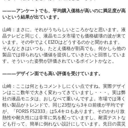
―――アンケートでも、平均購入価格が高いのに満足度が高
いという結果が出ています。
山崎：まさに、それがうちらしいところかなと思います。液
晶テレビと同じく、液晶モニタ市場でも価格破壊の波が来て
います。その中でよくEIZOはどうするのかと聞かれます。
そんなときはいつも、たとえ価格が割高でも、何かしら他の
製品では得られない価値を提供していきたいと回答していま
す。そういった姿勢が評価されているポイントかなと。
―――デザイン面でも高い評価を受けています。
山崎：ここは何ともコメントしにくい点ですね。実際デザイ
ンはここ数年で大きく変わってきていますし・・・。実は弊
社の液晶モニタは、おしなべて重いんですよ。市場では薄く
軽い製品がトレンドで、同じ23型なら3キロ前後が平均です
が、「FORIS FS2333」は5.4キロもあります。そのかわり放
熱性や耐久性には非常に気を配っていますし、耐震テストな
ども行って、簡単に倒れない設計にしています。先日の震災