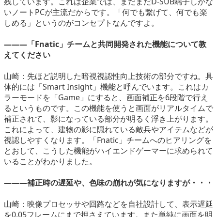
残しています。これは企業では、まだまだD-SUB端子しかな
いノートPCが主流だからです。「何でも繋げて、何でも楽
しめる」というのがコンセプトなんですよ。
―――「Fnatic」チームと共同開発された機能について教
えてください
山崎：先ほど説明した暗視視認性向上技術の部分ですね。具
体的には「Smart Insight」機能と呼んでいます。これはカ
ラーモードを「Game」にすると、画面補正を6段階で行え
るというものです。この機能を使うと画面がリアルタイムで
補正されて、影になっている部分が明るく浮き上がります。
これによって、建物の影に隠れている敵兵やアイテムなどが
視認しやすくなります。「Fnatic」チームへのヒアリングを
とおして、こうした機能がハイエンドゲーマーに求められて
いることがわかりました。
―――補正時の遅延や、色味の崩れが気になりますが・・・
山崎：映像プロセッサや回路などを自社設計して、表示遅延
を0.05フレームにまで押さえています。また単純に画面を明