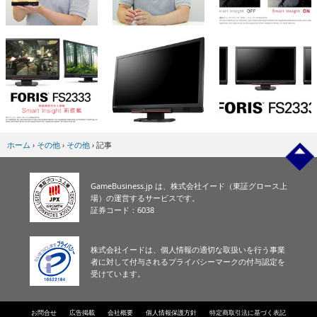
ホーム
›
その他
›
その他
›
記事
GameBusiness.jp は、株式会社イード（東証グロース上
場）の運営するサービスです。
証券コード：6038
株式会社イードは、個人情報の適切な取扱いを行う事業
者に対して付与されるプライバシーマークの付与認定を
受けています。
お問合せ
広告掲載
会社概要
個人情報保護方針
特定商取引法に基づく表記