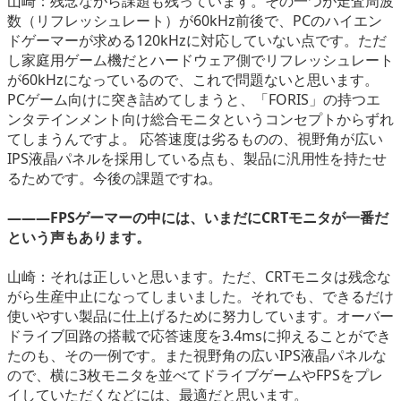
山崎：残念ながら課題も残っています。その一つが走査周波
数（リフレッシュレート）が60kHz前後で、PCのハイエン
ドゲーマーが求める120kHzに対応していない点です。ただ
し家庭用ゲーム機だとハードウェア側でリフレッシュレート
が60kHzになっているので、これで問題ないと思います。
PCゲーム向けに突き詰めてしまうと、「FORIS」の持つエ
ンタテインメント向け総合モニタというコンセプトからずれ
てしまうんですよ。 応答速度は劣るものの、視野角が広い
IPS液晶パネルを採用している点も、製品に汎用性を持たせ
るためです。今後の課題ですね。
―――FPSゲーマーの中には、いまだにCRTモニタが一番だ
という声もあります。
山崎：それは正しいと思います。ただ、CRTモニタは残念な
がら生産中止になってしまいました。それでも、できるだけ
使いやすい製品に仕上げるために努力しています。オーバー
ドライブ回路の搭載で応答速度を3.4msに抑えることができ
たのも、その一例です。また視野角の広いIPS液晶パネルな
ので、横に3枚モニタを並べてドライブゲームやFPSをプレ
イしていただくなどには、最適だと思います。