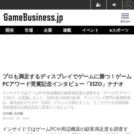
開発
市場
企業
連載
イベント
eスポーツ
ホーム
ゲーム開発
市場
マネタイズ
プロも満足するディスプレイでゲームに勝つ！ゲーム
企業動向
PCアワード受賞記念インタビュー「EIZO」ナナオ
人材育成
インサイドではゲームPCや周辺機器の顧客満足度を調査する「ゲームPCアワー
ド2012」を実施しました。2063名の回答の結果、ディスプレイ部門の最優秀賞
は、株式会社ナナオの「EIZO」ブランドが輝きました。そこでナナオ企画部販
産業政策
売促進課の山崎正志氏に受賞インタビューを
その他
その他
連載
2012.9.27（木） 16:07
イベント/セミナー
インサイドではゲームPCや周辺機器の顧客満足度を調査す