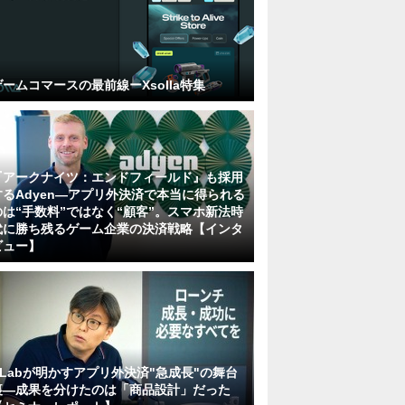
ゲームコマースの最前線ーXsolla特集
『アークナイツ：エンドフィールド』も採用
するAdyen―アプリ外決済で本当に得られる
のは“手数料”ではなく“顧客”。スマホ新法時
代に勝ち残るゲーム企業の決済戦略【インタ
ビュー】
KLabが明かすアプリ外決済"急成長"の舞台
裏―成果を分けたのは「商品設計」だった