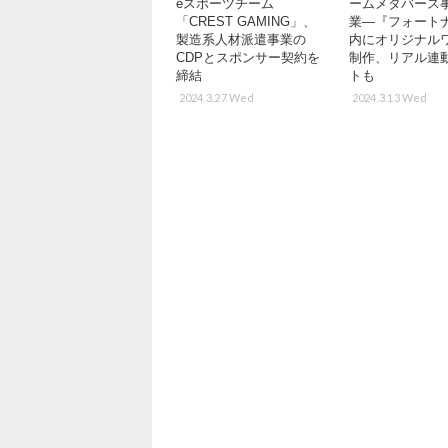
eスポーツチーム
ームメタバース
「CREST GAMING」、
業―『フォート
製造系人材派遣事業の
内にオリジナル
CDPとスポンサー契約を
制作、リアル連
締結
トも
2024.3.27 Wed
2024.3.13 Wed