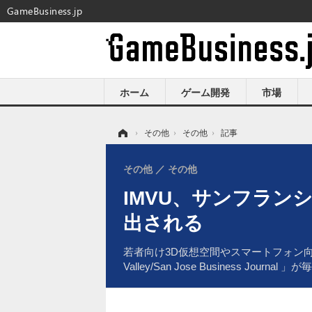
GameBusiness.jp
ホーム
ゲーム開発
市場
ホーム
›
その他
›
その他
›
記事
その他
その他
IMVU、サンフラ
出される
若者向け3D仮想空間やスマートフォン向けゲームア
Valley/San Jose Business