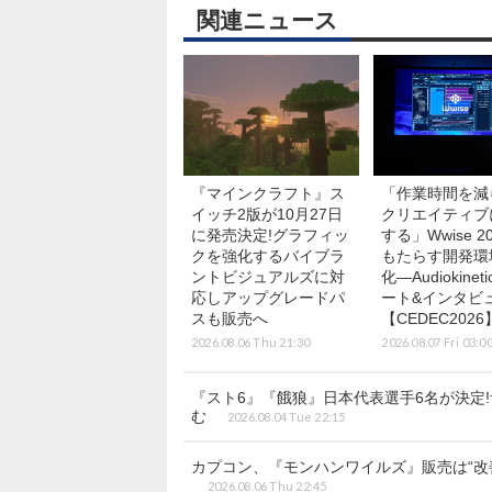
関連ニュース
『マインクラフト』ス
「作業時間を減
イッチ2版が10月27日
クリエイティブ
に発売決定!グラフィッ
する」Wwise 20
クを強化するバイブラ
もたらす開発環
ントビジュアルズに対
化―Audiokinet
応しアップグレードパ
ート&インタビ
スも販売へ
【CEDEC2026
2026.08.06 Thu 21:30
2026.08.07 Fri 03:0
『スト6』『餓狼』日本代表選手6名が決定
む
2026.08.04 Tue 22:15
カプコン、『モンハンワイルズ』販売は“改
2026.08.06 Thu 22:45