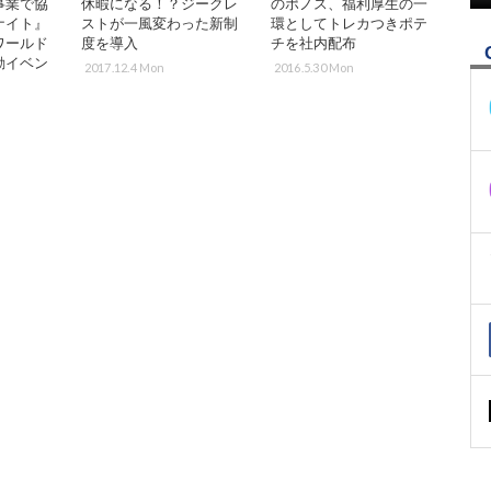
事業で協
休暇になる！？ジークレ
のポノス、福利厚生の一
ナイト』
ストが一風変わった新制
環としてトレカつきポテ
ワールド
度を導入
チを社内配布
動イベン
2017.12.4 Mon
2016.5.30 Mon