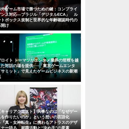
海外ゲーム市場で勝つための鍵：コンプライ
アンス対応—ブラジル「デジタルECA」 ル
ートボックス規制と世界的な年齢確認時代の
幕開け
デロイト トーマツがエンタメ業界の垣根を越
えた対話の場を提供──「東京ゲームエンタ
メサミット」で見えたゲームビジネスの新潮
流
【キャリアクエスト】大事なのは「なぜゲー
ムを作りたいのか」という想いの言語化
―『真・女神転生』に携わるアトラスのデザ
イナー語る、就職活動と“決め手”の要素