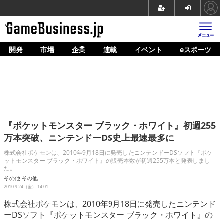
開発
市場
企業
連載
イベント
eスポーツ
ホーム
ゲーム開発
市場
マネタイズ
『ポケットモンスター ブラック・ホワイト』初週255
企業動向
万本突破、ニンテンドーDS史上最速最多に
人材育成
株式会社ポケモンは、2010年9月18日に発売したニンテンドーDSソフト『ポケ
ットモンスター ブラック・ホワイト』の販売本数が初週255万本と発表しまし
た。
産業政策
その他
その他
2010.9.24（金） 14:01
連載
株式会社ポケモンは、2010年9月18日に発売したニンテンド
イベント/セミナー
ーDSソフト『ポケットモンスター ブラック・ホワイト』の