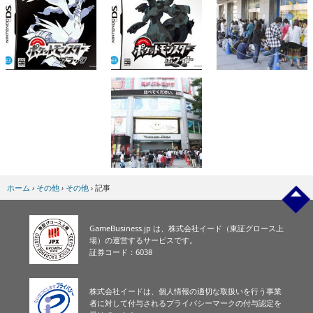
ホーム
›
その他
›
その他
›
記事
GameBusiness.jp は、株式会社イード（東証グロース上
場）の運営するサービスです。
証券コード：6038
株式会社イードは、個人情報の適切な取扱いを行う事業
者に対して付与されるプライバシーマークの付与認定を