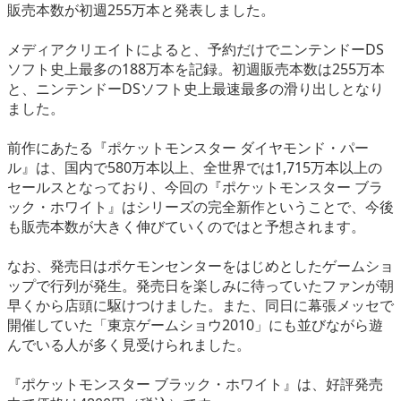
販売本数が初週255万本と発表しました。
eスポーツ
メディアクリエイトによると、予約だけでニンテンドーDS
ソフト史上最多の188万本を記録。初週販売本数は255万本
と、ニンテンドーDSソフト史上最速最多の滑り出しとなり
ました。
前作にあたる『ポケットモンスター ダイヤモンド・パー
ル』は、国内で580万本以上、全世界では1,715万本以上の
セールスとなっており、今回の『ポケットモンスター ブラ
ック・ホワイト』はシリーズの完全新作ということで、今後
も販売本数が大きく伸びていくのではと予想されます。
なお、発売日はポケモンセンターをはじめとしたゲームショ
ップで行列が発生。発売日を楽しみに待っていたファンが朝
早くから店頭に駆けつけました。また、同日に幕張メッセで
開催していた「東京ゲームショウ2010」にも並びながら遊
んでいる人が多く見受けられました。
『ポケットモンスター ブラック・ホワイト』は、好評発売