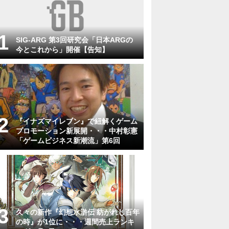
SIG-ARG 第3回研究会「日本ARGの
今とこれから」開催【告知】
『イナズマイレブン』で紐解くゲーム
プロモーション新展開・・・中村彰憲
「ゲームビジネス新潮流」第6回
久々の新作『幻想水滸伝 紡がれし百年
の時』が1位に・・・週間売上ランキ