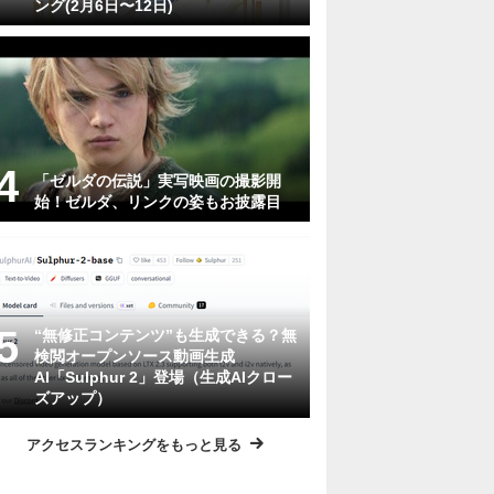
ング(2月6日〜12日)
「ゼルダの伝説」実写映画の撮影開
始！ゼルダ、リンクの姿もお披露目
“無修正コンテンツ”も生成できる？無
検閲オープンソース動画生成
AI「Sulphur 2」登場（生成AIクロー
ズアップ）
アクセスランキングをもっと見る