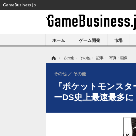
GameBusiness.jp
ホーム
ゲーム開発
市場
ホーム
›
その他
›
その他
›
記事
›
写真・画像
その他
その他
『ポケットモンスター
ーDS史上最速最多に