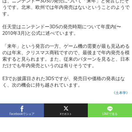
は、ニンテンドー3DSの発売について「来年」と発言したそ
eスポーツ
うです。北米、欧州では年内発売はないということのようで
す。
任天堂はニンテンドー3DSの発売時期について年度内(〜
2010年3月)と公式に述べています。
「来年」という発言の一方、ゲーム機の需要が最も見込める
のは年末、クリスマス商戦ですので、最後まで年内発売を模
索すると見られます。また、従来のパターンを見ると、日本
だけでも年内発売というのは有りそうです。
E3でお披露目された3DSですが、発売日や価格の発表はな
く、次の機会に持ち越されています。
《土本学》
Facebookでシェア
LINEで送る