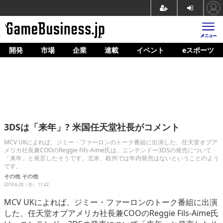
開発
市場
企業
連載
イベント
eスポーツ
ホーム
ゲーム開発
市場
マネタイズ
3DSは「来年」? 米国任天堂社長がコメント
企業動向
MCV UKによれば、ジミー・ファーロンのトーク番組に出演した、任天堂オブア
メリカ社長兼COOのReggie Fils-Aime氏は、ニンテンドー3DSの発売について
人材育成
「来年」と発言したそうです。北米、欧州では年内発売はないということのよう
です。
産業政策
その他
その他
2010.6.28（月） 11:42
連載
MCV UKによれば、ジミー・ファーロンのトーク番組に出演
した、任天堂オブアメリカ社長兼COOのReggie Fils-Aime氏
イベント/セミナー