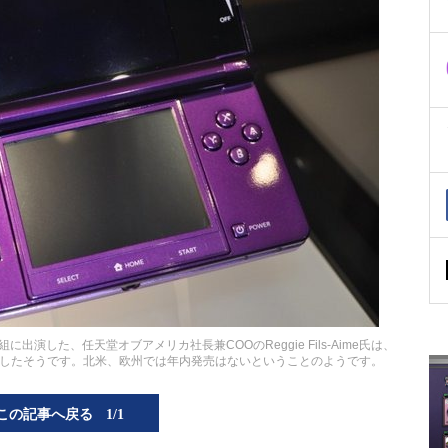
出演した、任天堂オブアメリカ社長兼COOのReggie Fils-Aime氏は、
言したそうです。北米、欧州では年内発売はないということのようです。
この記事へ戻る
1/1