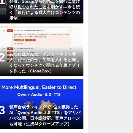
発者、Steamからの売上を銀行に受け
取り拒否されたことを明かす―今も続
く「銀行による成人向けコンテンツの
規制」
あなたはどんな「インターネット老
人」だったのか。生年を入れると詳し
くなってウンチクが語れる年表アプリ
を作った（CloseBox）
音声合成ランキングで1位を獲得した
AI「Qwen-Audio-3.0-TTS」をアリバ
バが公開。日本語対応、音声クローン
も可能（生成AIクローズアップ）