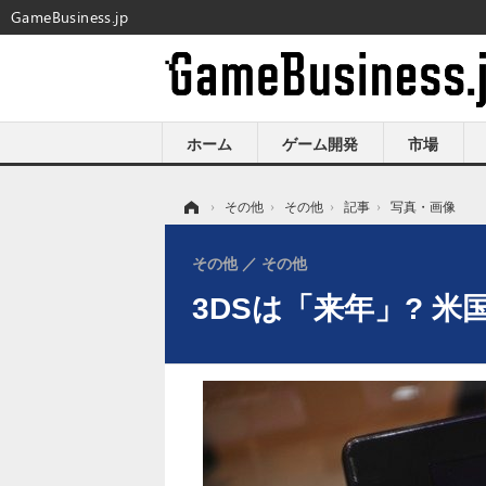
GameBusiness.jp
ホーム
ゲーム開発
市場
ホーム
›
その他
›
その他
›
記事
›
写真・画像
その他
その他
3DSは「来年」? 