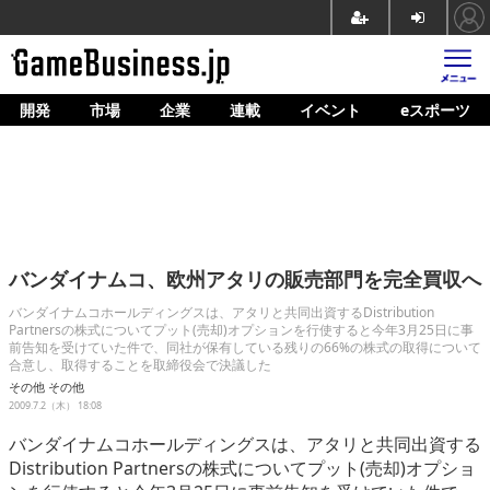
開発
市場
企業
連載
イベント
eスポーツ
ホーム
ゲーム開発
市場
マネタイズ
バンダイナムコ、欧州アタリの販売部門を完全買収へ
企業動向
バンダイナムコホールディングスは、アタリと共同出資するDistribution
Partnersの株式についてプット(売却)オプションを行使すると今年3月25日に事
人材育成
前告知を受けていた件で、同社が保有している残りの66%の株式の取得について
合意し、取得することを取締役会で決議した
産業政策
その他
その他
2009.7.2（木） 18:08
連載
バンダイナムコホールディングスは、アタリと共同出資する
Distribution Partnersの株式についてプット(売却)オプショ
イベント/セミナー