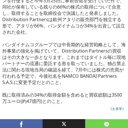
ンを行使すると今年3月25日に事前告知を受けていた件で、
eスポーツ
同社が保有している残りの66%の株式の取得について合意
し、取得することを取締役会で決議したと発表しました。
Distribution Partnersは欧州アタリの販売部門を独立する
形で、アタリが66%、バンダイナムコが34%を出資して設立
された会社。
バンダイナムコグループでは中長期的な経営戦略として、海
外事業の強化を掲げていて、Distribution Partnersの買収
はその大きな一歩となります。これまではタイトル毎に現地
パートナーの流通に委託する形を取っていました。独占禁止
法に関わる現地当局の確認を経て、7月中には株式の売買が
行われる予定で、今後社名をNAMCO BANDAI Partners
S.A.S.に変更予定だとのこと。
既に取得済みの34%の取得金額を含めると買収総額は3500
万ユーロ(約47億円)とのこと。
《土本学》