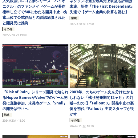
人気根強いレゴ古参シリーズ「バイオ
ネクソンは過去最高売上収益も計画は
ニクル」のファンメイドゲームが著作
未達、新作『The First Descendant』
権申し立てで8年にわたる開発中止…検
失速で【ゲーム企業の決算を読む】
索上位で公式作品との誤認危惧された
業績
と開発元は推測
2025.3.20(木) 12:00
その他
2025.5.20(火) 19:00
『Risk of Rain』シリーズ開発で知られ
2003年、のちのゲーム史を分けたかも
るHopoo GamesがValveでのゲーム開
しれない「残り開発期間12ヶ月」の判
発に直接参加。未発表ゲーム『Snail』
断―幻の旧『Fallout 3』開発中止の裏
の開発は中止へ
側を初代『Fallout』主要スタッフが明
かす
戦略
その他
2024.9.3(火) 13:00
2024.6.21(金) 18:30