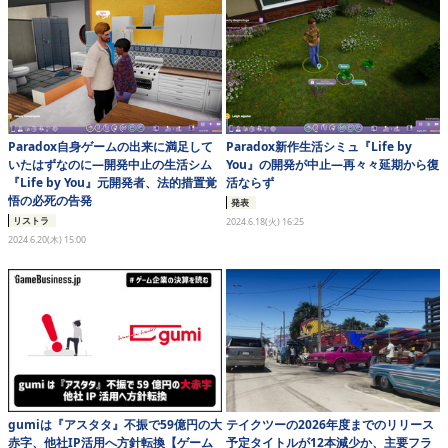
Paradox自身ゲームの出来に満足して
Paradox新作生活シミュ『Life by
いたはずなのに―開発中止の生活シム
You』の開発が中止―再々々延期から復
『Life by You』元開発者、法的措置覚
活ならず
悟の必死の告発
発表
リストラ
2024.6.18(火) 16:25
2024.6.20(木) 15:00
gumiは『アスタタ』不振で59億円の大
テイクツーの2026年度までのリリース
赤字、他社IP活用へ方針転換【ゲーム
予定タイトルが12本減少か、主要フラ