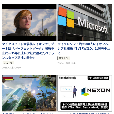
eスポーツ
マイクロソフト大規模レイオフでリブ
マイクロソフト約9,000人レイオフへ。
ート版『パーフェクトダーク』開発中
レア社開発『EVERWILD』は開発中止
止に―35年以上レア社に務めたベテラ
に
ンスタッフ退社の報告も
リストラ
リストラ
2025.7.3(木) 19:45
2025.7.3(木) 20:30