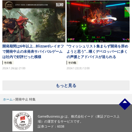
開発期間は6年以上…Blizzardレイオフ
“ウィッシュリスト集まらず開発を辞め
で開発中止の未発表サバイバルゲーム
ようと思う”…嘆くデベロッパーに多く
は社内で好評だった模様
の声援とアドバイスが送られる
その他
その他
2024.1.26(金) 21:00
2024.1.22(月) 12:00
もっと見る
ホーム
›
開発中止 特集
GameBusiness.jp は、株式会社イード（東証グロース上
場）の運営するサービスです。
証券コード：6038