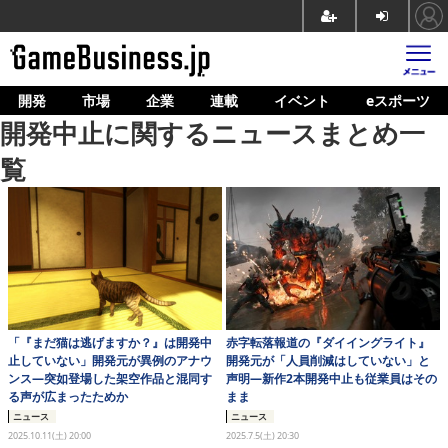
開発
市場
企業
連載
イベント
eスポーツ
ホーム
開発中止に関するニュースまとめ一
ゲーム開発
覧
市場
マネタイズ
企業動向
人材育成
「『まだ猫は逃げますか？』は開発中
赤字転落報道の『ダイイングライト』
産業政策
止していない」開発元が異例のアナウ
開発元が「人員削減はしていない」と
ンス―突如登場した架空作品と混同す
声明―新作2本開発中止も従業員はその
連載
る声が広まったためか
まま
ニュース
ニュース
イベント/セミナー
2025.10.11(土) 20:00
2025.7.5(土) 20:30