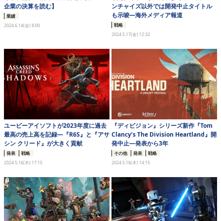
企業の決算を読む】
ンチャイズ以外では開発中止タイトル
も示唆―海外メディア報道
業績
戦略
2024.6.14(金) 8:00
2024.5.17(金) 12:32
ユービーアイソフトが2023年度に過去
『ディビジョン』シリーズ新作『Tom
最高の売上高を記録―『R6S』と『アサ
Clancy’s The Division Heartland』開
シン クリード』が大きく貢献
発中止―発表から3年
発表
戦略
その他
発表
戦略
2024.5.16(木) 17:15
2024.5.16(木) 14:15