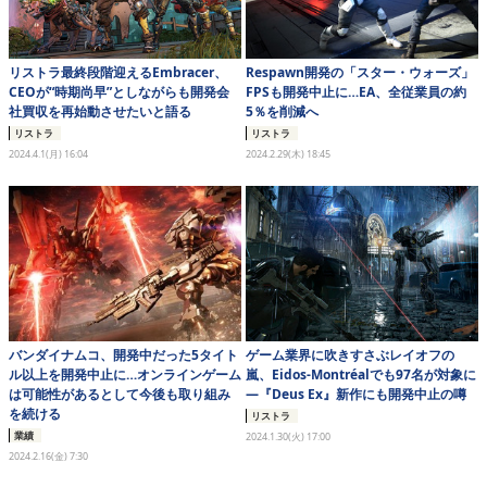
リストラ最終段階迎えるEmbracer、
Respawn開発の「スター・ウォーズ」
CEOが“時期尚早”としながらも開発会
FPSも開発中止に…EA、全従業員の約
社買収を再始動させたいと語る
5％を削減へ
リストラ
リストラ
2024.4.1(月) 16:04
2024.2.29(木) 18:45
バンダイナムコ、開発中だった5タイト
ゲーム業界に吹きすさぶレイオフの
ル以上を開発中止に…オンラインゲーム
嵐、Eidos-Montréalでも97名が対象に
は可能性があるとして今後も取り組み
―『Deus Ex』新作にも開発中止の噂
を続ける
リストラ
業績
2024.1.30(火) 17:00
2024.2.16(金) 7:30