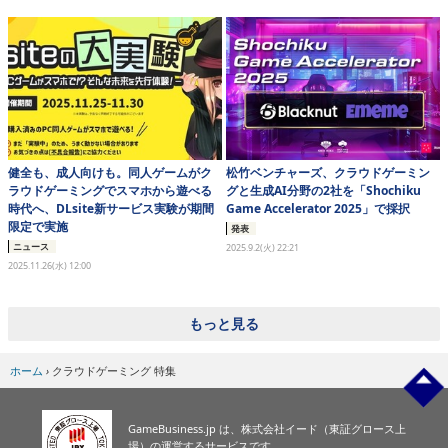
eスポーツ
健全も、成人向けも。同人ゲームがク
松竹ベンチャーズ、クラウドゲーミン
ラウドゲーミングでスマホから遊べる
グと生成AI分野の2社を「Shochiku
時代へ、DLsite新サービス実験が期間
Game Accelerator 2025」で採択
限定で実施
発表
ニュース
2025.9.2(火) 22:21
2025.11.26(水) 12:00
もっと見る
ホーム
›
クラウドゲーミング 特集
GameBusiness.jp は、株式会社イード（東証グロース上
場）の運営するサービスです。