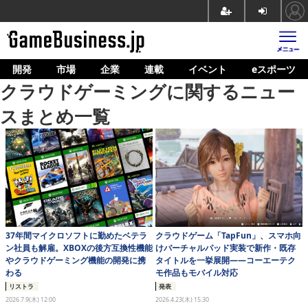
開発
市場
企業
連載
イベント
eスポーツ
ホーム
クラウドゲーミングに関するニュー
ゲーム開発
スまとめ一覧
市場
マネタイズ
企業動向
人材育成
37年間マイクロソフトに勤めたベテラ
クラウドゲーム「TapFun」、スマホ向
産業政策
ン社員も解雇。XBOXの後方互換性機能
けバーチャルパッド実装で新作・既存
やクラウドゲーミング機能の開発に携
タイトルを一挙展開——コーエーテク
連載
わる
モ作品もモバイル対応
リストラ
発表
イベント/セミナー
2026.7.9(木) 12:00
2026.4.23(木) 15:30