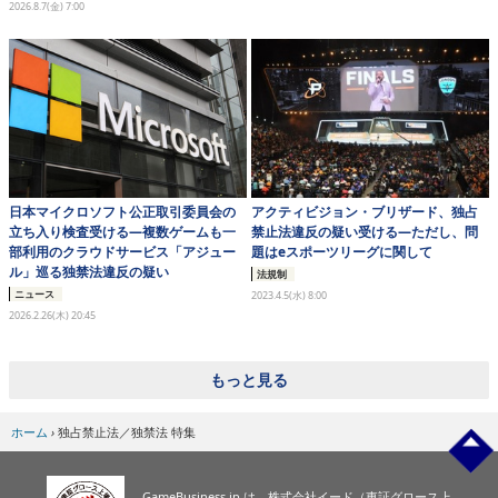
2026.8.7(金) 7:00
eスポーツ
日本マイクロソフト公正取引委員会の
アクティビジョン・ブリザード、独占
立ち入り検査受ける―複数ゲームも一
禁止法違反の疑い受ける―ただし、問
部利用のクラウドサービス「アジュー
題はeスポーツリーグに関して
ル」巡る独禁法違反の疑い
法規制
ニュース
2023.4.5(水) 8:00
2026.2.26(木) 20:45
もっと見る
ホーム
›
独占禁止法／独禁法 特集
GameBusiness.jp は、株式会社イード（東証グロース上