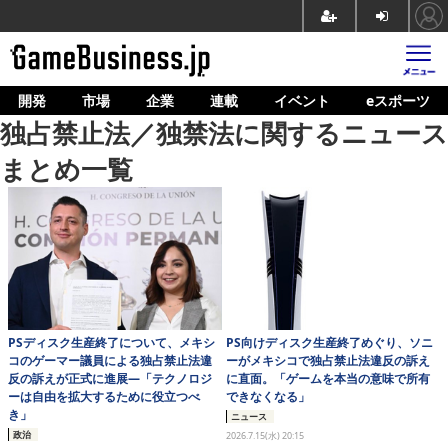
開発
市場
企業
連載
イベント
eスポーツ
ホーム
独占禁止法／独禁法に関するニュース
ゲーム開発
まとめ一覧
市場
マネタイズ
企業動向
人材育成
PS向けディスク生産終了めぐり、ソニ
PSディスク生産終了について、メキシ
産業政策
ーがメキシコで独占禁止法違反の訴え
コのゲーマー議員による独占禁止法違
に直面。「ゲームを本当の意味で所有
反の訴えが正式に進展―「テクノロジ
連載
できなくなる」
ーは自由を拡大するために役立つべ
き」
ニュース
イベント/セミナー
政治
2026.7.15(水) 20:15