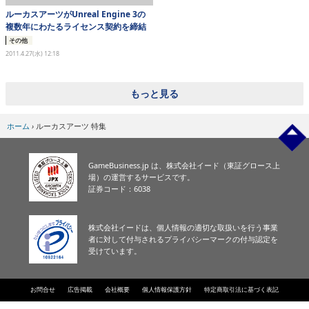
ルーカスアーツがUnreal Engine 3の
複数年にわたるライセンス契約を締結
その他
2011.4.27(水) 12:18
もっと見る
ホーム
›
ルーカスアーツ 特集
GameBusiness.jp は、株式会社イード（東証グロース上
場）の運営するサービスです。
証券コード：6038
株式会社イードは、個人情報の適切な取扱いを行う事業
者に対して付与されるプライバシーマークの付与認定を
受けています。
お問合せ
広告掲載
会社概要
個人情報保護方針
特定商取引法に基づく表記