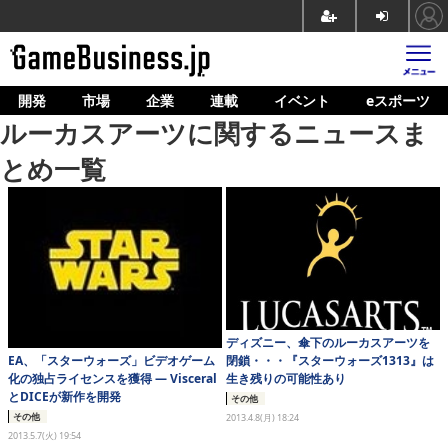
開発
市場
企業
連載
イベント
eスポーツ
ホーム
ルーカスアーツに関するニュースま
ゲーム開発
とめ一覧
市場
マネタイズ
企業動向
人材育成
ディズニー、傘下のルーカスアーツを
産業政策
EA、「スターウォーズ」ビデオゲーム
閉鎖・・・『スターウォーズ1313』は
化の独占ライセンスを獲得 ― Visceral
生き残りの可能性あり
連載
とDICEが新作を開発
その他
その他
2013.4.8(月) 18:24
イベント/セミナー
2013.5.7(火) 19:54