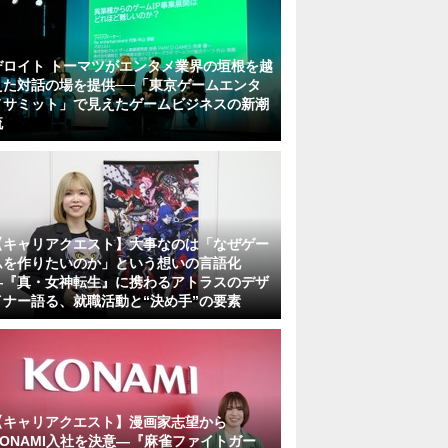
デロイト トーマツがエンタメ業界の垣根を越
えた対話の場を提供──「東京ゲームエンタ
メサミット」で見えたゲームビジネスの新潮
流
【キャリアクエスト】大事なのは「なぜゲー
ムを作りたいのか」という想いの言語化
―『真・女神転生』に携わるアトラスのデザ
イナー語る、就職活動と“決め手”の要素
【キャリアクエスト】漫画家志望から
KONAMI入社を決意―『麻雀ファイトガー