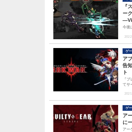
『ス
ー
―V
今後は
2022.
ゲー
ア
告
ト
『ブ
てサ
2021
ゲー
ア
に
アー