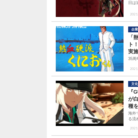
日は
2021
企業
「熱
ト
実
35
2021
文化
『G
が
種
海外
る流
2021