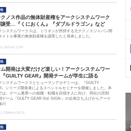
他
テクノス作品の無体財産権をアークシステムワーク
が譲受…『くにおくん』『ダブルドラゴン』など
クシステムワークスは、ミリオンが所持する元テクノスジャパン関
タイトル事業の無体財産権を譲受したと発表しました。
.6.16(Tue) 12:47
他
ーム開発は大変だけど楽しい！アークシステムワー
『GUILTY GEAR』開発チームが学生に語る
クシステムワークスとヒューマンアカデミーは、『GUILTY
AR』シリーズ開発者によるスペシャルセミナーを開催しました。本
では、ゲーム業界への就職・転職を目指す人に向け、同社の2D対
ゲーム『GULTY GEAR Xrd -SIGN-』の企画立ち上げからアーケ
版の
.2.23(Mon) 20:51
他