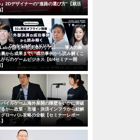
ル』2Dデザイナーの“進路の選び方”【就活
編】
KLabが語る外部決済のリアル――導入の舞
台裏から成果まで、成功事例から読み解くこ
れからのゲームビジネス【6/4セミナー開
催】
モバイルゲーム海外展開の障壁をいかに突破
するか―政策・市場・決済インフラから紐解
くグローバル攻略の全貌【セミナーレポー
ト】