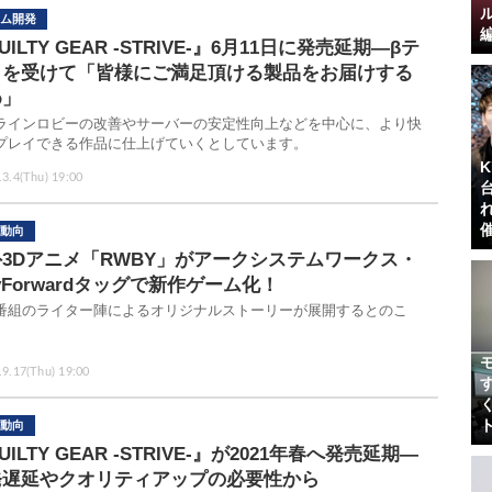
ム開発
UILTY GEAR -STRIVE-』6月11日に発売延期―βテ
トを受けて「皆様にご満足頂ける製品をお届けする
め」
ラインロビーの改善やサーバーの安定性向上などを中心に、より快
プレイできる作品に仕上げていくとしています。
.3.4(Thu) 19:00
動向
3Dアニメ「RWBY」がアークシステムワークス・
yForwardタッグで新作ゲーム化！
番組のライター陣によるオリジナルストーリーが展開するとのこ
.9.17(Thu) 19:00
動向
UILTY GEAR -STRIVE-』が2021年春へ発売延期―
発遅延やクオリティアップの必要性から