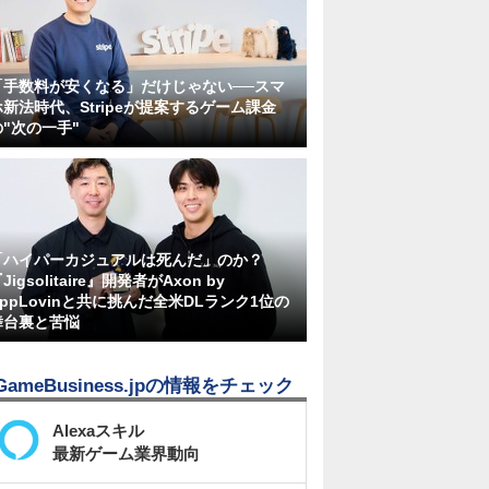
「手数料が安くなる」だけじゃない──スマ
ホ新法時代、Stripeが提案するゲーム課金
の"次の一手"
「ハイパーカジュアルは死んだ」のか？
Jigsolitaire』開発者がAxon by
AppLovinと共に挑んだ全米DLランク1位の
舞台裏と苦悩
GameBusiness.jpの情報をチェック
Alexaスキル
最新ゲーム業界動向