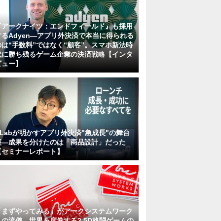
『アークナイツ：エンドフィールド』も採用
するAdyen―アプリ外決済で本当に得られる
のは“手数料”ではなく“顧客”。スマホ新法時
代に勝ち残るゲーム企業の決済戦略【インタ
ビュー】
KLabが明かすアプリ外決済"急成長"の舞台
裏―成果を分けたのは「商品設計」だった
【セミナーレポート】
「まずやってみる」がアークシステムワーク
スの流儀。世界を席巻する2.5D格闘ゲームの