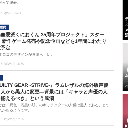
追って発表。
.6.2(Wed) 16:30
動向
血硬派くにおくん 35周年プロジェクト」スター
！ 新作ゲーム発売や記念企画などを1年間にわたり
施予定
周年ロゴのデザインが素晴らしい。
.5.26(Wed) 18:30
UILTY GEAR -STRIVE-』ラムレザルの海外版声優
白人から黒人に変更―背景には「キャラと声優の人
を揃えるべき」という風潮
では「褐色・浅黒い肌」のキャラクターの人種は黒人である、とす
れがあるようです。
.5.19(Wed) 19:00