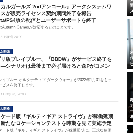
カルガールズ 2ndアンコール』アークシステムワ
クスが販売ライセンス契約期間終了を報告
ita/PS4版の配信とユーザーサポートを終了
Autumn Gamesが対応するとのことです。
8.19(Fri) 20:00
ム開発
プリ版ブレイブルー、『BBDW』がサービス終了を
知―シナリオは最後まで必ず届けると森Pがコメン
レイブルー オルタナティブ ダークウォー』が2022年1月31をもっ
ービスを終了します。
.11.30(Tue) 20:00
ム開発
ーケード版『ギルティギア ストライヴ』が稼働延期
ー新たなロケーションテストを時期を見て実施予定
ケード版『ギルティギア ストライヴ』が稼働延期に。正式な稼働