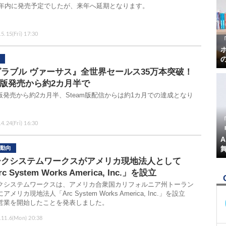
20年内に発売予定でしたが、来年へ延期となります。
5.15(Fri) 17:30
ラブル ヴァーサス』全世界セールス35万本突破！
4版発売から約2カ月半で
4版発売から約2カ月半、Steam版配信からは約1カ月での達成となり
。
4.24(Fri) 16:30
『
動向
ークシステムワークスがアメリカ現地法人として
c System Works America, Inc.」を設立
クシステムワークスは、アメリカ合衆国カリフォルニア州トーラン
アメリカ現地法人「Arc System Works America, Inc.」を設立
営業を開始したことを発表しました。
.11.6(Mon) 20:38