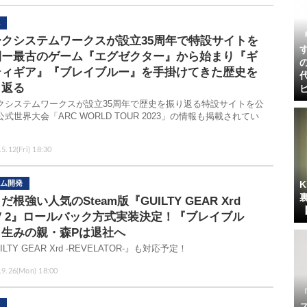
ークシステムワークスが設立35周年で特設サイトを
開ー最古のゲーム『エグゼクター』から始まり『ギ
ティギア』『ブレイブルー』を手掛けてきた歴史を
り返る
クシステムワークスが設立35周年で歴史を振り返る特設サイトを公
式世界大会「ARC WORLD TOUR 2023」の情報も掲載されてい
。
5.12(Fri) 18:30
ム開発
だ根強い人気のSteam版『GUILTY GEAR Xrd
V 2』ロールバック方式実装決定！『ブレイブル
』生みの親・森Pは退社へ
ILTY GEAR Xrd -REVELATOR-』も対応予定！
.9.26(Mon) 18:00