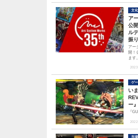
文化
ア
公
ル
振
アー
開！公
ます
2023.
ゲー
いま
RE
ー
『GU
2022
市場