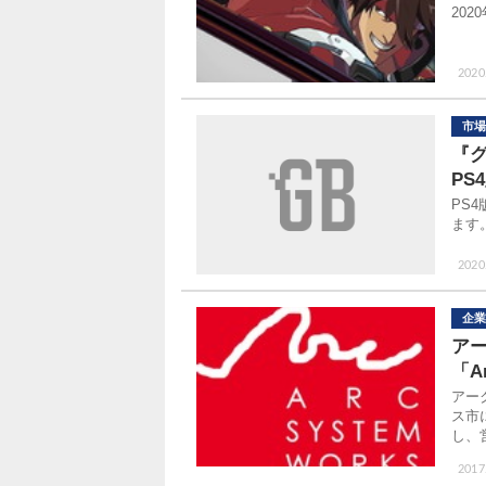
20
2020.
市場
『グ
PS
PS
ます
2020.
企業
ア
「Ar
アー
ス市に
し、
2017