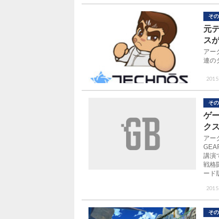
その
元
ス
アー
連の
2015
その
ゲ
クス
アー
GE
講演
戦格闘
ード
2015
その