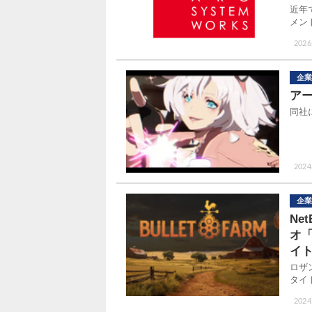
近年
メン
2026
企業
ア
同社
2024
企業
Ne
オ「
イ
ロザ
タイ
2024