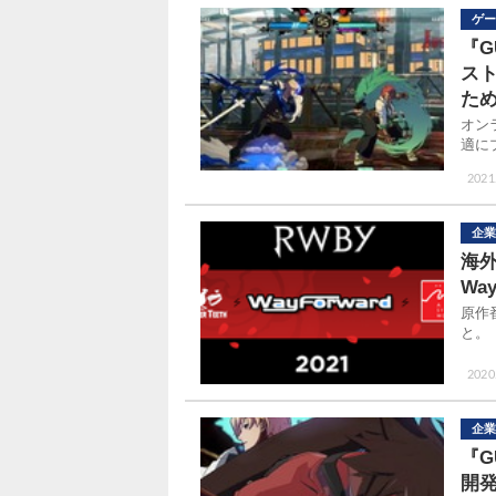
ゲー
『G
ス
た
オン
適に
2021
企業
海外
Wa
原作
と。
2020
企業
『G
開