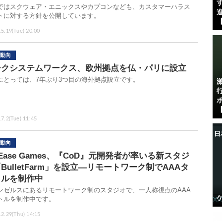
す
ではスクウェア・エニックスやカプコンなども、カスタマーハラス
進
トに対する方針を公開しています。
【
.5.19(Tue) 20:00
動向
ークシステムワークス、欧州拠点を仏・パリに設立
にとっては、7年ぶり3つ目の海外拠点設立です。
【
.7.2(Tue) 11:45
動向
tEase Games、『CoD』元開発者が率いる新スタジ
BulletFarm」を設立―リモートワーク制でAAAタ
トルを制作中
ンゼルスにあるリモートワーク制のスタジオで、一人称視点のAAA
トルを制作中です。
.2.29(Thu) 14:15