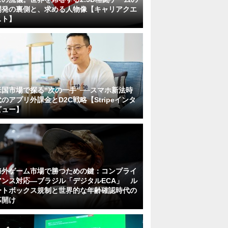
開発の裏側と、求める人物像【キャリアクエ
スト】
米国市場で探る“次の一手”──スマホ新法時
代のアプリ外課金とD2C戦略【Stripeインタ
ビュー】
海外ゲーム市場で勝つための鍵：コンプライ
アンス対応—ブラジル「デジタルECA」 ル
ートボックス規制と世界的な年齢確認時代の
幕開け