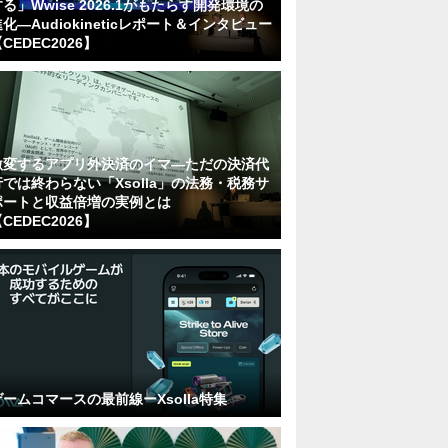
る」Wwise 2026.1がもたらす開発環境の
化―Audiokineticレポート＆インタビュー
CEDEC2026】
激変するアプリ外決済のイマ―ただの決済代
行では終わらない「Xsolla」の法務・税務サ
ポートと収益倍増の実例とは
CEDEC2026】
ゲームコマースの最前線ーXsolla特集