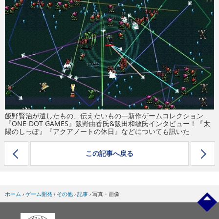
eスポーツ
飯野賢治が遺したもの、伝えたいもの―新作ゲームコレクション
『ONE-DOT GAMES』飯野由香氏&飯田和敏氏インタビュー！『太
陽のしっぽ』『アクアノートの休日』などについても訊いた
この記事へ戻る
ホーム
›
ゲーム開発
›
その他
›
記事
›
写真・画像