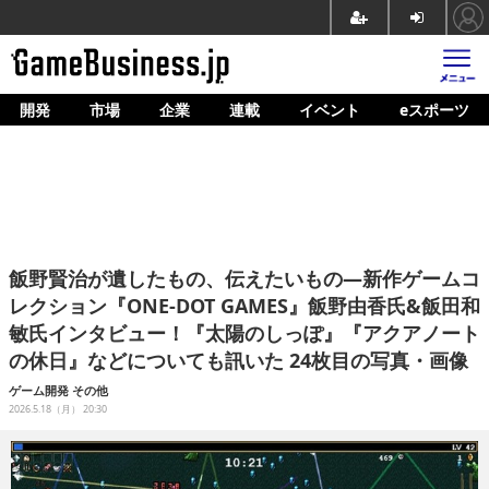
開発
市場
企業
連載
イベント
eスポーツ
ホーム
ゲーム開発
市場
マネタイズ
飯野賢治が遺したもの、伝えたいもの―新作ゲームコ
企業動向
レクション『ONE-DOT GAMES』飯野由香氏&飯田和
敏氏インタビュー！『太陽のしっぽ』『アクアノート
人材育成
の休日』などについても訊いた 24枚目の写真・画像
産業政策
ゲーム開発
その他
2026.5.18（月） 20:30
連載
イベント/セミナー