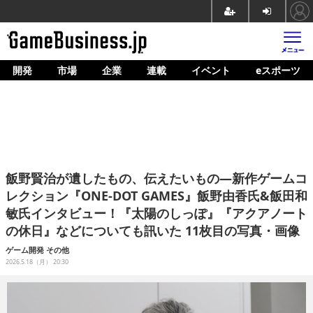
開発
市場
企業
連載
イベント
eスポーツ
ホーム
ゲーム開発
市場
マネタイズ
飯野賢治が遺したもの、伝えたいもの―新作ゲームコ
企業動向
レクション『ONE-DOT GAMES』飯野由香氏&飯田和
敏氏インタビュー！『太陽のしっぽ』『アクアノート
人材育成
の休日』などについても訊いた 11枚目の写真・画像
産業政策
ゲーム開発
その他
2026.5.18（月） 20:30
連載
イベント/セミナー