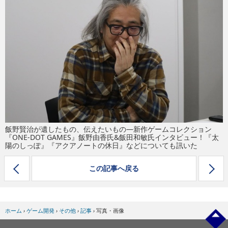
eスポーツ
飯野賢治が遺したもの、伝えたいもの―新作ゲームコレクション
『ONE-DOT GAMES』飯野由香氏&飯田和敏氏インタビュー！『太
陽のしっぽ』『アクアノートの休日』などについても訊いた
この記事へ戻る
ホーム
›
ゲーム開発
›
その他
›
記事
›
写真・画像