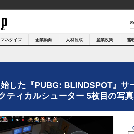
マネタイズ
企業動向
人材育成
産業政策
連
した『PUBG: BLINDSPOT
タクティカルシューター 5枚目の写