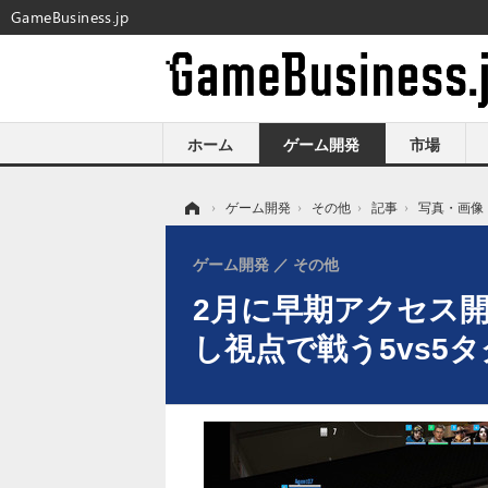
GameBusiness.jp
ホーム
ゲーム開発
市場
ホーム
›
ゲーム開発
›
その他
›
記事
›
写真・画像
ゲーム開発
その他
2月に早期アクセス開始
し視点で戦う5vs5