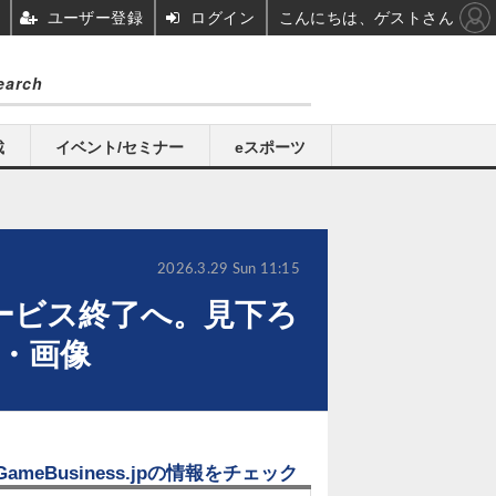
ユーザー登録
ログイン
こんにちは、ゲストさん
載
イベント/セミナー
eスポーツ
2026.3.29 Sun 11:15
』サービス終了へ。見下ろ
真・画像
GameBusiness.jpの情報をチェック