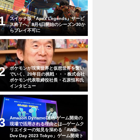
スイッチ版『Apex Legends』サービ
ス終了へ。8月4日開始のシーズン30か
らプレイ不可に
ポケモンが現実世界と仮想世界を繋い
でいく、20年目の挑戦・・・株式会社
ポケモン代表取締役社長・石原恒和氏
インタビュー
Amazon DynamoDBがゲーム開発の
現場で活用される理由とは―ゲームク
リエイターの知見を深める「AWS
Dev Day 2023 Tokyo」ゲーム開発ト