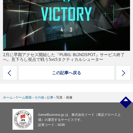
eスポーツ
2月に早期アクセス開始した『PUBG: BLINDSPOT』サービス終了
へ。見下ろし視点で戦う5vs5タクティカルシューター
この記事へ戻る
ホーム
›
ゲーム開発
›
その他
›
記事
›
写真・画像
GameBusiness.jp は、株式会社イード（東証グロース上
場）の運営するサービスです。
証券コード：6038