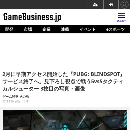
開発
市場
企業
連載
イベント
eスポーツ
ホーム
ゲーム開発
市場
マネタイズ
2月に早期アクセス開始した『PUBG: BLINDSPOT』
企業動向
サービス終了へ。見下ろし視点で戦う5vs5タクティ
カルシューター 3枚目の写真・画像
人材育成
ゲーム開発
その他
産業政策
2026.3.29（日） 11:15
連載
イベント/セミナー