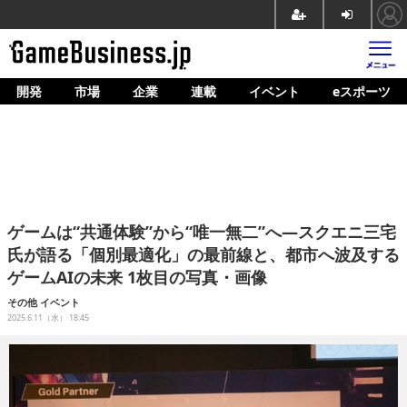
開発
市場
企業
連載
イベント
eスポーツ
ホーム
ゲーム開発
市場
マネタイズ
ゲームは“共通体験”から“唯一無二”へ―スクエニ三宅
企業動向
氏が語る「個別最適化」の最前線と、都市へ波及する
ゲームAIの未来 1枚目の写真・画像
人材育成
その他
イベント
産業政策
2025.6.11（水） 18:45
連載
イベント/セミナー