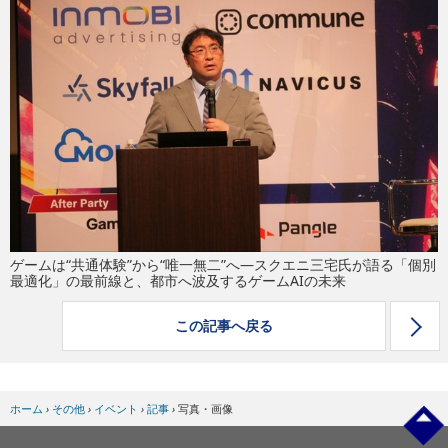
eスポーツ
ゲームは“共通体験”から“唯一無二”へ―スクエニ三宅氏が語る「個別
最適化」の最前線と、都市へ波及するゲームAIの未来
この記事へ戻る
ホーム
›
その他
›
イベント
›
記事
›
写真・画像