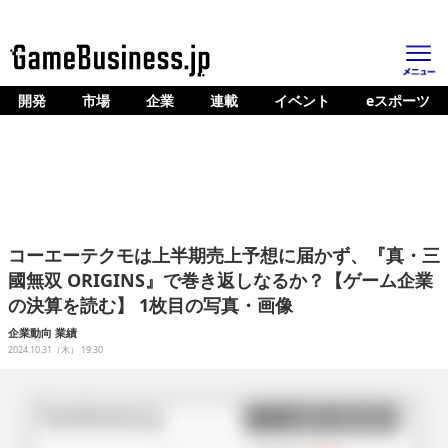
開発
市場
企業
連載
イベント
eスポーツ
ホーム
ゲーム開発
市場
マネタイズ
コーエーテクモは上半期売上予想に届かず、『真・三
企業動向
國無双 ORIGINS』で巻き返しなるか？【ゲーム企業
の決算を読む】 1枚目の写真・画像
人材育成
企業動向
業績
産業政策
2024.10.31（木） 19:30
連載
イベント/セミナー