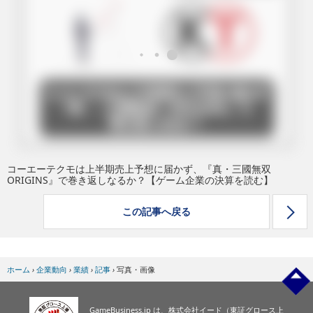
eスポーツ
コーエーテクモは上半期売上予想に届かず、『真・三國無双
ORIGINS』で巻き返しなるか？【ゲーム企業の決算を読む】
この記事へ戻る
ホーム
›
企業動向
›
業績
›
記事
›
写真・画像
GameBusiness.jp は、株式会社イード（東証グロース上