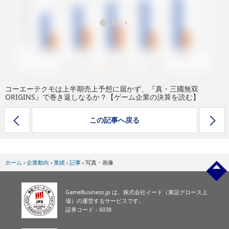
eスポーツ
コーエーテクモは上半期売上予想に届かず、『真・三國無双
ORIGINS』で巻き返しなるか？【ゲーム企業の決算を読む】
この記事へ戻る
ホーム
›
企業動向
›
業績
›
記事
›
写真・画像
GameBusiness.jp は、株式会社イード（東証グロース上
場）の運営するサービスです。
証券コード：6038