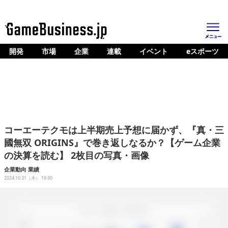
開発
市場
企業
連載
イベント
eスポーツ
ホーム
ゲーム開発
市場
マネタイズ
コーエーテクモは上半期売上予想に届かず、『真・三
企業動向
國無双 ORIGINS』で巻き返しなるか？【ゲーム企業
の決算を読む】 2枚目の写真・画像
人材育成
企業動向
業績
産業政策
2024.10.31（木） 19:30
連載
イベント/セミナー