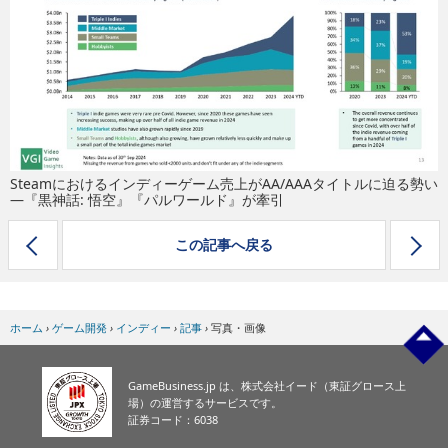
eスポーツ
Steamにおけるインディーゲーム売上がAA/AAAタイトルに迫る勢い
―『黒神話: 悟空』『パルワールド』が牽引
この記事へ戻る
ホーム
›
ゲーム開発
›
インディー
›
記事
›
写真・画像
GameBusiness.jp は、株式会社イード（東証グロース上
場）の運営するサービスです。
証券コード：6038