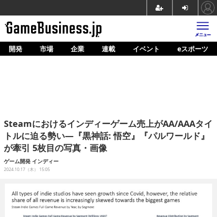
開発
市場
企業
連載
イベント
eスポーツ
ホーム
ゲーム開発
市場
マネタイズ
Steamにおけるインディーゲーム売上がAA/AAAタイ
企業動向
トルに迫る勢い―『黒神話: 悟空』『パルワールド』
が牽引 5枚目の写真・画像
人材育成
ゲーム開発
インディー
産業政策
2024.10.17（木） 15:05
連載
イベント/セミナー