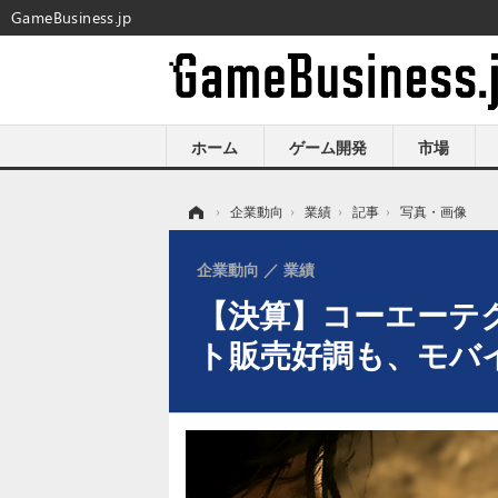
GameBusiness.jp
ホーム
ゲーム開発
市場
ホーム
›
企業動向
›
業績
›
記事
›
写真・画像
企業動向
業績
【決算】コーエーテクモH
ト販売好調も、モバイ