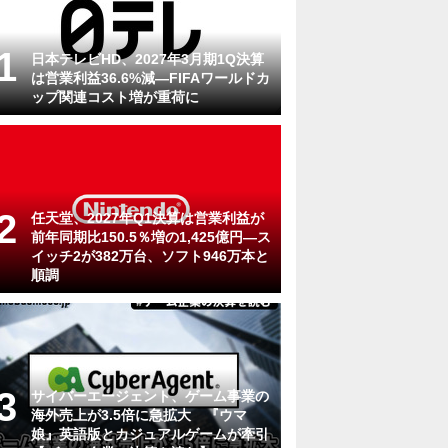
日本テレビHD、2027年3月期1Q決算
は営業利益36.6%減―FIFAワールドカ
ップ関連コスト増が重荷に
任天堂、2027年Q1決算は営業利益が
前年同期比150.5％増の1,425億円―ス
イッチ2が382万台、ソフト946万本と
順調
サイバーエージェント、ゲーム事業の
海外売上が3.5倍に急拡大 『ウマ
娘』英語版とカジュアルゲームが牽引