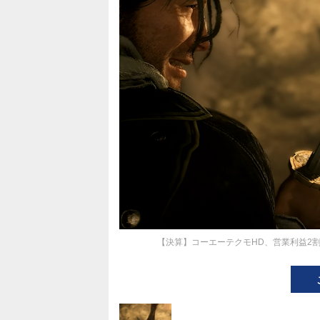
【決算】コーエーテクモHD、営業利益2割減―『