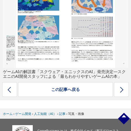
eスポーツ
ゲームAIの解説書「スクウェア・エニックスのAI」発売決定―スク
エニのAI開発スタッフによる「最もわかりやすいゲームAIの本」
この記事へ戻る
ホーム
›
ゲーム開発
›
人工知能（AI）
›
記事
›
写真・画像
GameBusiness.jp は、株式会社イード（東証グロース上