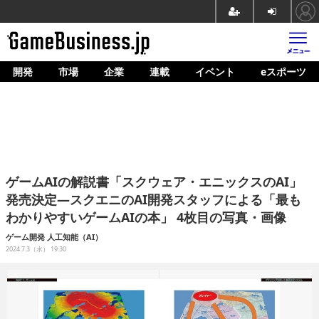
開発
市場
企業
連載
イベント
eスポーツ
ホーム
ゲーム開発
市場
マネタイズ
ゲームAIの解説書「スクウェア・エニックスのAI」
企業動向
発売決定―スクエニのAI開発スタッフによる「最も
わかりやすいゲームAIの本」 4枚目の写真・画像
人材育成
ゲーム開発
人工知能（AI）
産業政策
2024.7.3（水） 19:30
連載
イベント/セミナー