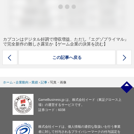
eスポーツ
カプコンはデジタル好調で増収増益、ただし『エグゾプライマル』
で完全新作の難しさ露呈か【ゲーム企業の決算を読む】
この記事へ戻る
ホーム
›
企業動向
›
業績
›
記事
›
写真・画像
GameBusiness.jp は、株式会社イード（東証グロース上
場）の運営するサービスです。
証券コード：6038
株式会社イードは、個人情報の適切な取扱いを行う事業
者に対して付与されるプライバシーマークの付与認定を