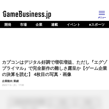
開発
市場
企業
連載
イベント
eスポーツ
ホーム
ゲーム開発
市場
マネタイズ
カプコンはデジタル好調で増収増益、ただし『エグゾ
企業動向
プライマル』で完全新作の難しさ露呈か【ゲーム企業
の決算を読む】 4枚目の写真・画像
人材育成
企業動向
業績
産業政策
2023.11.6（月） 17:00
連載
イベント/セミナー