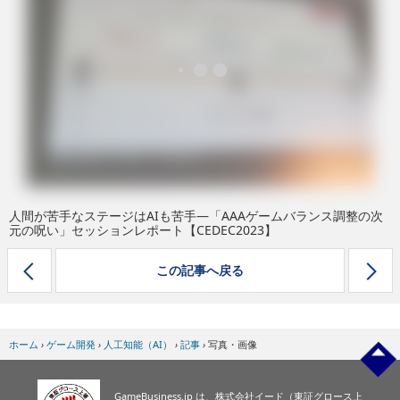
eスポーツ
人間が苦手なステージはAIも苦手―「AAAゲームバランス調整の次
元の呪い」セッションレポート【CEDEC2023】
この記事へ戻る
ホーム
›
ゲーム開発
›
人工知能（AI）
›
記事
›
写真・画像
GameBusiness.jp は、株式会社イード（東証グロース上