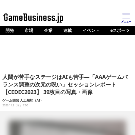
開発
市場
企業
連載
イベント
eスポーツ
ホーム
ゲーム開発
市場
マネタイズ
人間が苦手なステージはAIも苦手―「AAAゲームバ
企業動向
ランス調整の次元の呪い」セッションレポート
【CEDEC2023】 39枚目の写真・画像
人材育成
ゲーム開発
人工知能（AI）
産業政策
2023.11.2（木） 7:00
連載
イベント/セミナー