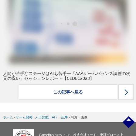
eスポーツ
人間が苦手なステージはAIも苦手―「AAAゲームバランス調整の次
元の呪い」セッションレポート【CEDEC2023】
この記事へ戻る
ホーム
›
ゲーム開発
›
人工知能（AI）
›
記事
›
写真・画像
GameBusiness.jp は、株式会社イード（東証グロース上