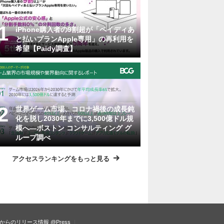
iPhone購入者の9割超が「ペイディあ
と払いプランApple専用」の再利用を
希望【Paidy調査】
世界ゲーム市場、コロナ禍後の成長鈍
化を脱し2030年までに3,500億ドル規
模へ―ボストン コンサルティング グ
ループ調べ
アクセスランキングをもっと見る
からのリリース情報
@Press