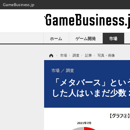
GameBusiness.jp
ホーム
ゲーム開発
市場
ホーム
›
市場
›
調査
›
記事
›
写真・画像
市場
調査
「メタバース」という
した人はいまだ少数 